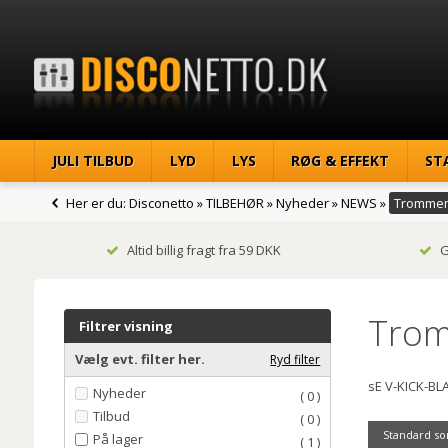
JULI TILBUD
LYD
LYS
RØG & EFFEKT
ST
Her er du:
Disconetto
»
TILBEHØR
»
Nyheder
»
NEWS
»
Trommemi
Altid billig fragt fra 59 DKK
G
Trom
Filtrer visning
Vælg evt. filter her.
Ryd filter
sE V-KICK-BL
Nyheder
( 0 )
Tilbud
( 0 )
Standard so
På lager
( 1 )