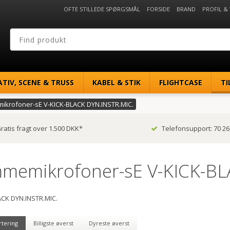
OFTE STILLEDE SPØRGSMÅL
FORSIDE
BRAND
PROFIL &
ATIV, SCENE & TRUSS
KABEL & STIK
FLIGHTCASE
TI
krofoner-sE V-KICK-BLACK DYN.INSTR.MIC.
ratis fragt over 1.500 DKK*
Telefonsupport: 70 26
memikrofoner-sE V-KICK-BL
ACK DYN.INSTR.MIC.
rtering
Billigste øverst
Dyreste øverst