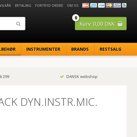
 VILKÅR
BETALING
FORTRYD ORDRE
OM OS
0
Kurv: 0,00 DKK
LBEHØR
INSTRUMENTER
BRANDS
RESTSALG
6 299
DANSK webshop
ACK DYN.INSTR.MIC.