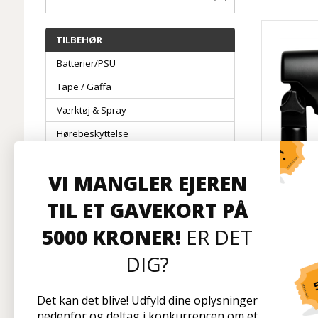
TILBEHØR
Batterier/PSU
Tape / Gaffa
Værktøj & Spray
Hørebeskyttelse
Gavekort
VI MANGLER EJEREN
Elektronikdele
sE Elec
TIL ET GAVEKORT PÅ
Transport & Lager
D
Nyheder
5000 KRONER!
ER DET
DIG?
På l
Det kan det blive! Udfyld dine oplysninger
nedenfor og deltag i konkurrencen om et