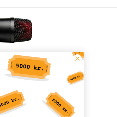
tronics V-KICK-Black
KK 1.939,00
ager, 3-5 hverdage