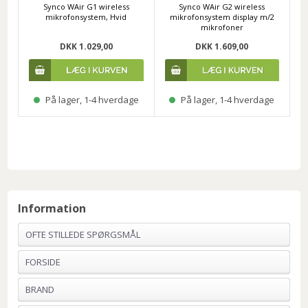
Synco WAir G1 wireless
Synco WAir G2 wireless
mikrofonsystem, Hvid
mikrofonsystem display m/2
mikrofoner
DKK 1.029,00
DKK 1.609,00
På lager, 1-4 hverdage
På lager, 1-4 hverdage
Information
OFTE STILLEDE SPØRGSMÅL
FORSIDE
BRAND