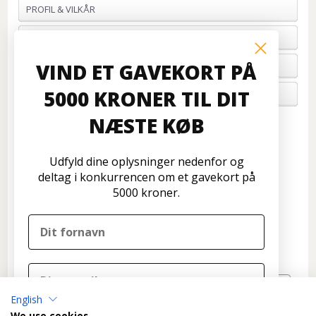
PROFIL & VILKÅR
BETALING
VIND ET GAVEKORT PÅ
FORTRYD ORDRE
5000 KRONER TIL DIT
OM OS
NÆSTE KØB
Kundeservice
Disconetto.dk
Udfyld dine oplysninger nedenfor og
Formervangen 17
deltag i konkurrencen om et gavekort på
2600 Glostrup
5000 kroner.
Tlf: 70 266 299
info@disconetto.dk
Kun udlevering af forudbestilte ordre
Nyhedsbrev
English
TILMELD
We use cookies