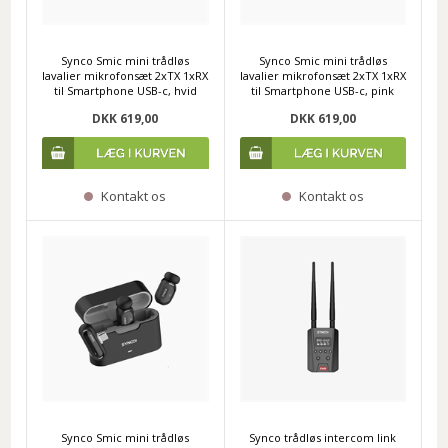
Synco Smic mini trådløs
Synco Smic mini trådløs
lavalier mikrofonsæt 2xTX 1xRX
lavalier mikrofonsæt 2xTX 1xRX
til Smartphone USB-c, hvid
til Smartphone USB-c, pink
DKK 619,00
DKK 619,00
Kontakt os
Kontakt os
Synco Smic mini trådløs
Synco trådløs intercom link