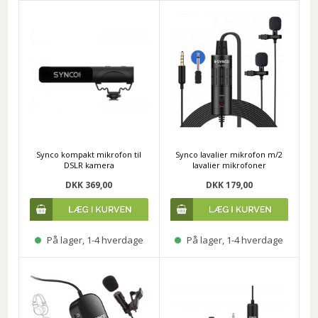
Synco kompakt mikrofon til
Synco lavalier mikrofon m/2
DSLR kamera
lavalier mikrofoner
DKK 369,00
DKK 179,00
På lager, 1-4 hverdage
På lager, 1-4 hverdage