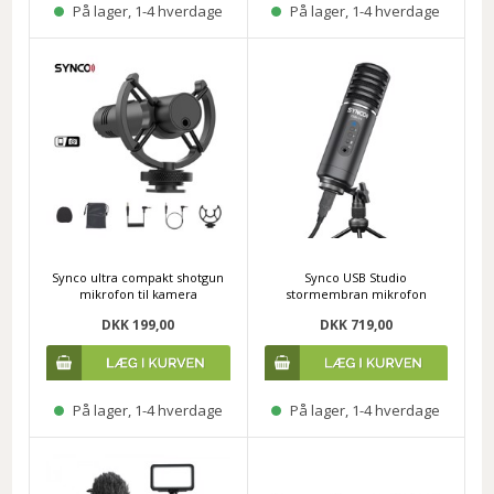
På lager, 1-4 hverdage
På lager, 1-4 hverdage
Synco ultra compakt shotgun
Synco USB Studio
mikrofon til kamera
stormembran mikrofon
DKK 199,00
DKK 719,00
På lager, 1-4 hverdage
På lager, 1-4 hverdage