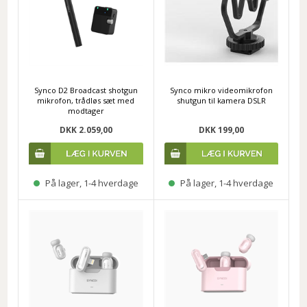
Synco D2 Broadcast shotgun
Synco mikro videomikrofon
mikrofon, trådløs sæt med
shutgun til kamera DSLR
modtager
DKK 2.059,00
DKK 199,00
På lager, 1-4 hverdage
På lager, 1-4 hverdage