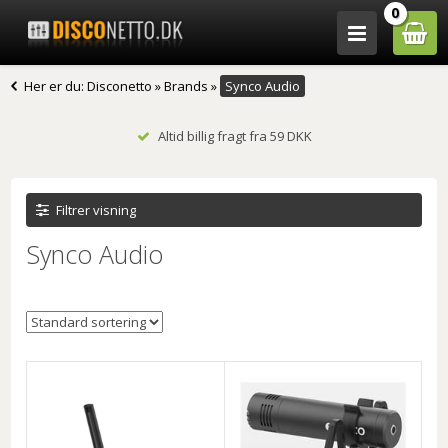
0
Her er du:
Disconetto
»
Brands
»
Synco Audio
Altid billig fragt fra 59 DKK
Filtrer visning
Synco Audio