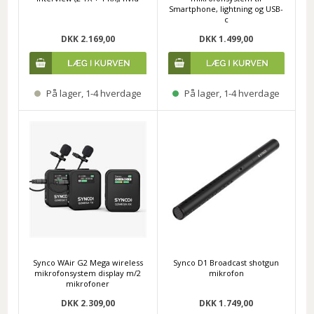
Smartphone, lightning og USB-
c
DKK 2.169,00
DKK 1.499,00
På lager, 1-4 hverdage
På lager, 1-4 hverdage
Synco WAir G2 Mega wireless
Synco D1 Broadcast shotgun
mikrofonsystem display m/2
mikrofon
mikrofoner
DKK 2.309,00
DKK 1.749,00