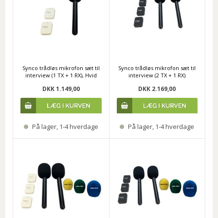
Synco trådløs mikrofon sæt til
Synco trådløs mikrofon sæt til
interview (1 TX + 1 RX), Hvid
interview (2 TX + 1 RX)
DKK 1.149,00
DKK 2.169,00
På lager, 1-4 hverdage
På lager, 1-4 hverdage