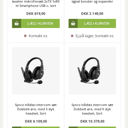
lavalier mikrofonsæt 2xTX 1xRX
signal booster og expander
til Smartphone USB-c, sort
DKK 619,00
DKK 2.149,00
Kontakt os
Ej på lager, kontakt os
Synco trådløs intercom sæt
Synco trådløs intercom sæt
Dobbelt-øre, med 5 styk
Dobbelt-øre, med 9 styk
headset, Sort
headset, Sort
DKK 6.109,00
DKK 10.379,00