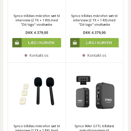
Synco trådløs mikrofon sæt til
Synco trådløs mikrofon sæt til
interview (2 TX + 1 RX) med
interview (2 TX + 1 RX) med
"Dit logo" vindhætte
"Dit logo" vindhætte
DKK 4.379,00
DKK 4.379,00
Kontakt os
Kontakt os
Synco trådløs mikrofon sæt til
Synco WAir G1TL trådløst
interview (2 TX + 1 RX), hvid
mikrofonsystem til