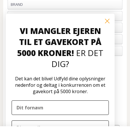
BRAND
PROFIL & VILKÅR
BETALING
VI MANGLER EJEREN
TIL ET GAVEKORT PÅ
FORTRYD ORDRE
5000 KRONER!
ER DET
OM OS
DIG?
Kundeservice
Disconetto.dk
Det kan det blive! Udfyld dine oplysninger
Formervangen 17
nedenfor og deltag i konkurrencen om et
2600 Glostrup
gavekort på 5000 kroner.
Tlf: 70 266 299
info@disconetto.dk
Kun udlevering af forudbestilte ordre
Nyhedsbrev