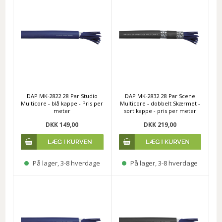
DAP MK-2822 28 Par Studio
DAP MK-2832 28 Par Scene
Multicore - blå kappe - Pris per
Multicore - dobbelt Skærmet -
meter
sort kappe - pris per meter
DKK 149,00
DKK 219,00
På lager, 3-8 hverdage
På lager, 3-8 hverdage