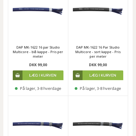
DAP MK-1622 16 par Studio
DAP MK-1622 16 Par Studio
Multicore - blå kappe - Pris per
Multicore - sort kappe - Pris
meter
per meter
DKK 99,00
DKK 99,00
På lager, 3-8 hverdage
På lager, 3-8 hverdage