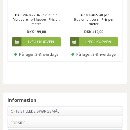
DAP MK-3622 36 Pair Studio
DAP MK-4822 48 par
Multicore - blå kappe - Pris pr.
Studiomulticore - Pris per
meter
meter
DKK 199,00
DKK 419,00
På lager, 3-8 hverdage
På lager, 3-8 hverdage
Information
OFTE STILLEDE SPØRGSMÅL
FORSIDE