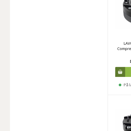
LAV
Compres
På l