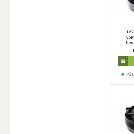
LAV
Com
Neo
På l