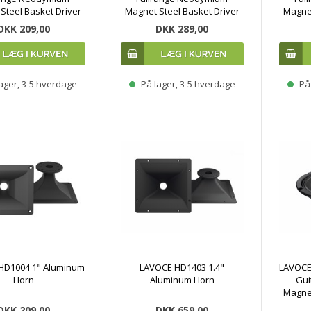
Steel Basket Driver
Magnet Steel Basket Driver
Magnet
DKK 209,00
DKK 289,00
ager, 3-5 hverdage
På lager, 3-5 hverdage
På 
HD1004 1" Aluminum
LAVOCE HD1403 1.4"
LAVOCE
Horn
Aluminum Horn
Gui
Magnet
DKK 209,00
DKK 659,00