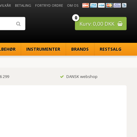
 VILKÅR
BETALING
FORTRYD ORDRE
OM OS
0
Kurv: 0,00 DKK
LBEHØR
INSTRUMENTER
BRANDS
RESTSALG
6 299
DANSK webshop