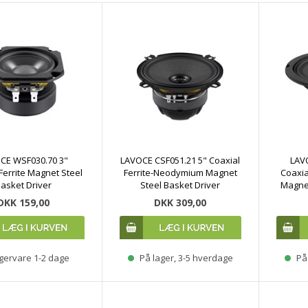
CE WSF030.70 3"
LAVOCE CSF051.21 5" Coaxial
LAVO
errite Magnet Steel
Ferrite-Neodymium Magnet
Coaxia
asket Driver
Steel Basket Driver
Magnet
DKK 159,00
DKK 309,00
gervare 1-2 dage
På lager, 3-5 hverdage
På 