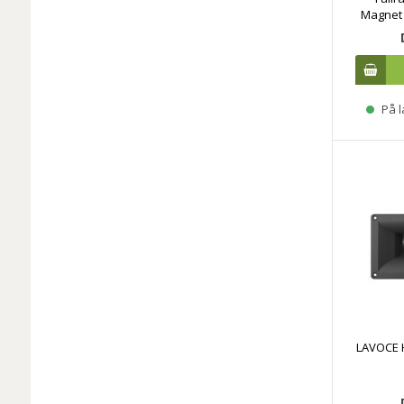
Magnet 
På l
LAVOCE 