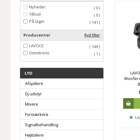
Nyheder
( 0 )
Tilbud
( 0 )
På lager
( 141 )
Producenter
Ryd filter
LAVOCE
( 149 )
Omnitronic
( 1 )
LAVO
LYD
Woofer F
Afspillere
B
Dj udstyr
Mixere
Forstærkere
La
Signalbehandling
Højttalere