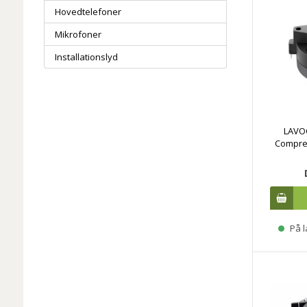
Hovedtelefoner
Mikrofoner
Installationslyd
LAVO
Compres
På l