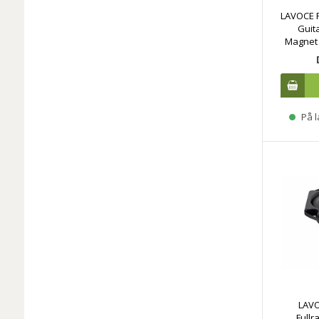
LAVOCE 
Guit
Magnet 
På l
LAVO
Full