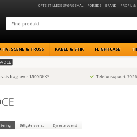
OFTE STILLEDE SPØRGSMÅL
FORSIDE
BRAND
PROFIL &
ATIV, SCENE & TRUSS
KABEL & STIK
FLIGHTCASE
TI
AVOCE
ratis fragt over 1.500 DKK*
Telefonsupport: 70 26
OCE
rtering
Billigste øverst
Dyreste øverst