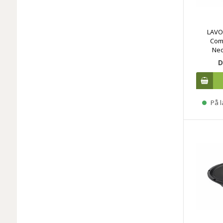
LAVO
Com
Ne
D
På l