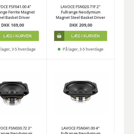
OCE FSF041.00 4"
LAVOCE FSN020.71F 2"
ange Ferrite Magnet
Fullrange Neodymium
eel Basket Driver
Magnet Steel Basket Driver
DKK 169,00
DKK 209,00
lager, 3-5 hverdage
På lager, 3-5 hverdage
OCE FSN030.72 3"
LAVOCE FSN041.00 4"
lrange Neodymium
Fullrange Neodymium