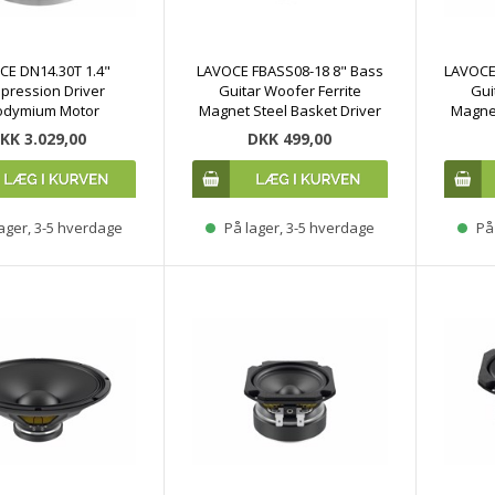
CE DN14.30T 1.4"
LAVOCE FBASS08-18 8" Bass
LAVOCE
pression Driver
Guitar Woofer Ferrite
Gui
odymium Motor
Magnet Steel Basket Driver
Magnet
KK 3.029,00
DKK 499,00
ager, 3-5 hverdage
På lager, 3-5 hverdage
På 