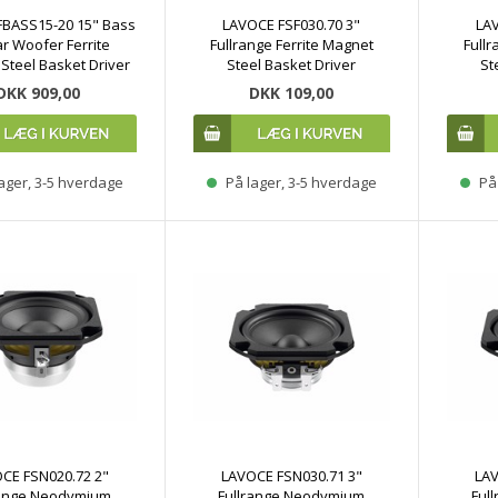
FBASS15-20 15" Bass
LAVOCE FSF030.70 3"
LAV
ar Woofer Ferrite
Fullrange Ferrite Magnet
Fullr
Steel Basket Driver
Steel Basket Driver
St
DKK 909,00
DKK 109,00
ager, 3-5 hverdage
På lager, 3-5 hverdage
På 
CE FSN020.72 2"
LAVOCE FSN030.71 3"
LAV
range Neodymium
Fullrange Neodymium
Ful