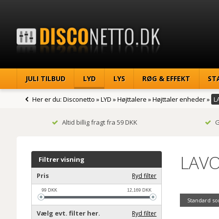
JULI TILBUD
LYD
LYS
RØG & EFFEKT
ST
Her er du:
Disconetto
»
LYD
»
Højttalere
»
Højttaler enheder
»
L
Altid billig fragt fra 59 DKK
G
LAV
Filtrer visning
Pris
Ryd filter
99
DKK
12,169
DKK
Standard so
Vælg evt. filter her.
Ryd filter