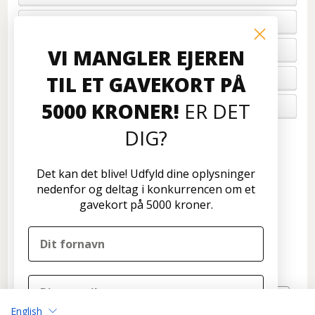
PROFIL & VILKÅR
BETALING
VI MANGLER EJEREN
TIL ET GAVEKORT PÅ
FORTRYD ORDRE
5000 KRONER!
ER DET
OM OS
DIG?
Kundeservice
Disconetto.dk
Det kan det blive! Udfyld dine oplysninger
Formervangen 17
nedenfor og deltag i konkurrencen om et
2600 Glostrup
gavekort på 5000 kroner.
Tlf: 70 266 299
info@disconetto.dk
Kun udlevering af forudbestilte ordre
Nyhedsbrev
English