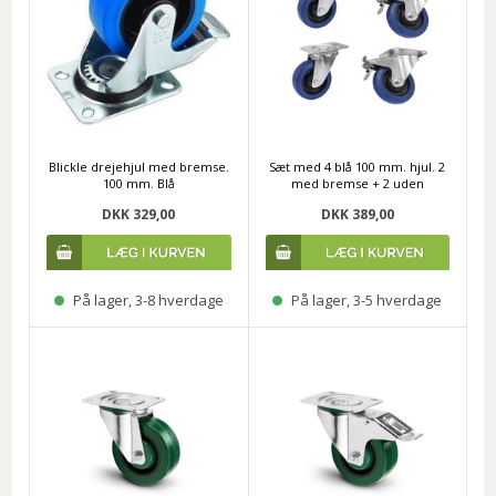
Blickle drejehjul med bremse.
Sæt med 4 blå 100 mm. hjul. 2
100 mm. Blå
med bremse + 2 uden
DKK 329,00
DKK 389,00
På lager, 3-8 hverdage
På lager, 3-5 hverdage