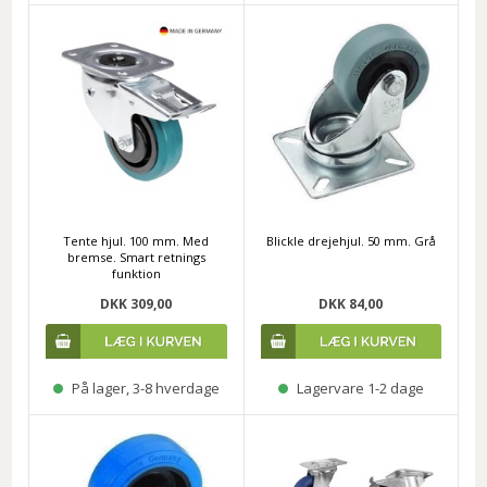
Tente hjul. 100 mm. Med
Blickle drejehjul. 50 mm. Grå
bremse. Smart retnings
funktion
DKK 309,00
DKK 84,00
På lager, 3-8 hverdage
Lagervare 1-2 dage