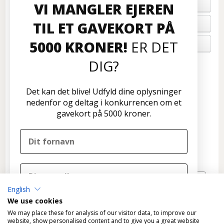
BETALING
VI MANGLER EJEREN
TIL ET GAVEKORT PÅ
FORTRYD ORDRE
5000 KRONER!
ER DET
OM OS
DIG?
Kundeservice
Disconetto.dk
Det kan det blive! Udfyld dine oplysninger
Formervangen 17
nedenfor og deltag i konkurrencen om et
2600 Glostrup
gavekort på 5000 kroner.
Tlf: 70 266 299
info@disconetto.dk
Kun udlevering af forudbestilte ordre
Nyhedsbrev
English
TILMELD
We use cookies
DELTAG I KONKURRENCEN
We may place these for analysis of our visitor data, to improve our
website, show personalised content and to give you a great website