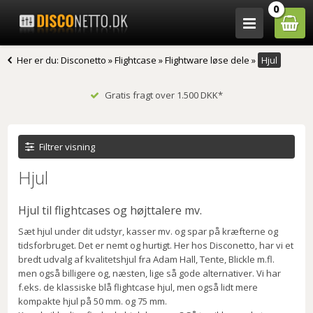
0
Her er du:
Disconetto
»
Flightcase
»
Flightware løse dele
»
Hjul
Gratis fragt over 1.500 DKK*
Filtrer visning
Hjul
Hjul til flightcases og højttalere mv.
Sæt hjul under dit udstyr, kasser mv. og spar på kræfterne og
tidsforbruget. Det er nemt og hurtigt. Her hos Disconetto, har vi et
bredt udvalg af kvalitetshjul fra Adam Hall, Tente, Blickle m.fl.
men også billigere og, næsten, lige så gode alternativer. Vi har
f.eks. de klassiske blå flightcase hjul, men også lidt mere
kompakte hjul på 50 mm. og 75 mm.