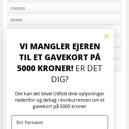
FORSIDE
BRAND
PROFIL & VILKÅR
BETALING
VI MANGLER EJEREN
TIL ET GAVEKORT PÅ
FORTRYD ORDRE
5000 KRONER!
ER DET
OM OS
DIG?
Kundeservice
Disconetto.dk
Det kan det blive! Udfyld dine oplysninger
Formervangen 17
nedenfor og deltag i konkurrencen om et
2600 Glostrup
gavekort på 5000 kroner.
Tlf: 70 266 299
info@disconetto.dk
Kun udlevering af forudbestilte ordre