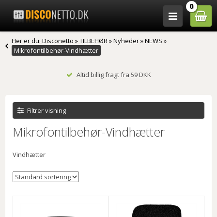
0
Her er du:
Disconetto
»
TILBEHØR
»
Nyheder
»
NEWS
»
Mikrofontilbehør-Vindhætter
Altid billig fragt fra 59 DKK
Filtrer visning
Mikrofontilbehør-Vindhætter
Vindhætter