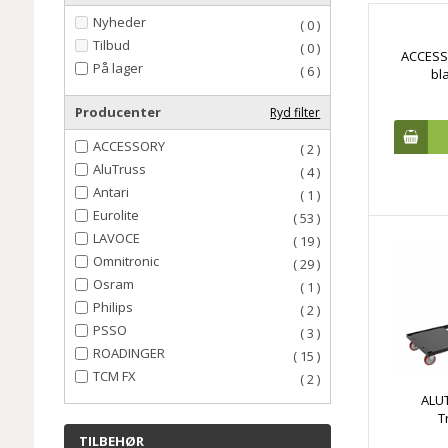
Nyheder
( 0 )
Tilbud
( 0 )
ACCESSO
På lager
( 6 )
bl
Producenter
Ryd filter
ACCESSORY
( 2 )
AluTruss
( 4 )
Antari
( 1 )
Eurolite
( 53 )
LAVOCE
( 19 )
Omnitronic
( 29 )
Osram
( 1 )
Philips
( 2 )
PSSO
( 3 )
ROADINGER
( 15 )
TCM FX
( 2 )
ALU
T
TILBEHØR