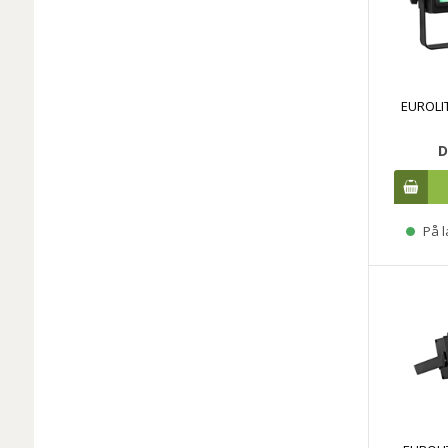
EUROLIT
D
På l