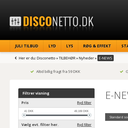
JULI TILBUD
LYD
LYS
RØG & EFFEKT
ST
Her er du:
Disconetto
»
TILBEHØR
»
Nyheder
»
E-NEWS
Altid billig fragt fra 59 DKK
G
E-N
Filtrer visning
Pris
Ryd filter
41
DKK
49,169
DKK
Standard so
Vælg evt. filter her.
Ryd filter