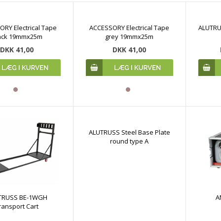
RY Electrical Tape
ACCESSORY Electrical Tape
ALUTRU
ack 19mmx25m
grey 19mmx25m
DKK 41,00
DKK 41,00
ALUTRUSS Steel Base Plate
round type A
TRUSS BE-1WGH
A
ransport Cart