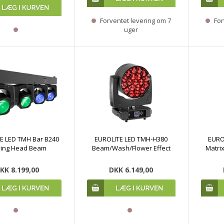
Forventet levering om 7
For
uger
E LED TMH Bar B240
EUROLITE LED TMH-H380
EURO
ing Head Beam
Beam/Wash/Flower Effect
Matri
KK 8.199,00
DKK 6.149,00