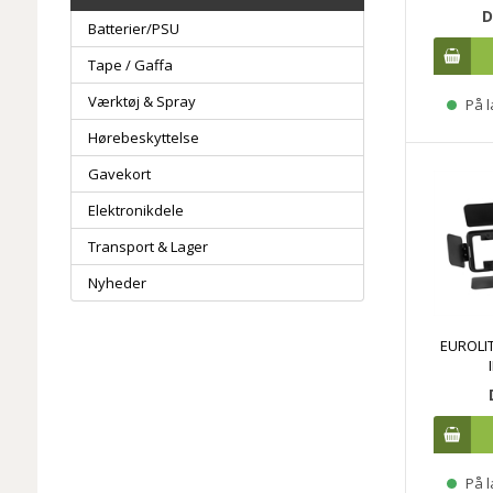
D
Batterier/PSU
Tape / Gaffa
Værktøj & Spray
På l
Hørebeskyttelse
Gavekort
Elektronikdele
Transport & Lager
Nyheder
EUROLIT
På l