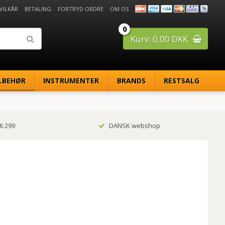
 VILKÅR
BETALING
FORTRYD ORDRE
OM OS
0
Kurv: 0,00 DKK
LBEHØR
INSTRUMENTER
BRANDS
RESTSALG
6 299
DANSK webshop