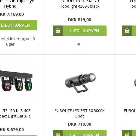
E LED IP Triple Eye
EUROLITE LED KKL-70
EUR
Hybrid
Floodlight 4200K black
Floo
KK 7.169,00
DKK 819,00
entet levering om 0
uger
LITE LED KLS-402
EUROLITE LED PST-30 3000K
EUROLI
act Light Set AIR
Spot
DKK 719,00
KK 3.679,00