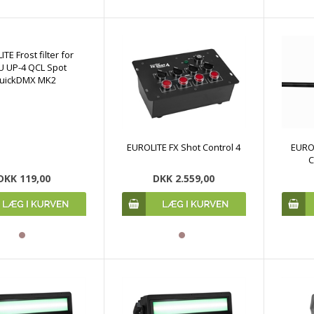
TE Frost filter for
U UP-4 QCL Spot
uickDMX MK2
EUROLITE FX Shot Control 4
EUROL
C
DKK 119,00
DKK 2.559,00