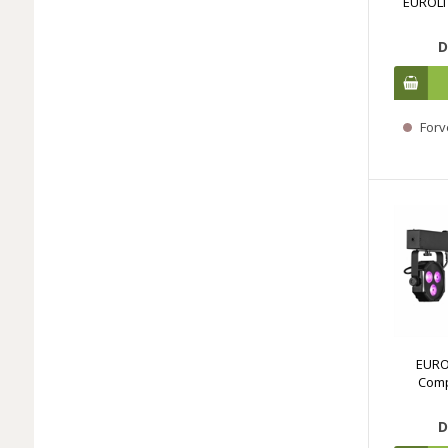
EUROLIT
D
Forv
EURO
Comp
D