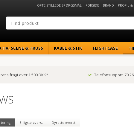
OFTE STILLEDE SPØRGSMÅL
FORSIDE
BRAND
PROFIL &
ATIV, SCENE & TRUSS
KABEL & STIK
FLIGHTCASE
TI
ratis fragt over 1.500 DKK*
Telefonsupport: 70 26
EWS
rtering
Billigste øverst
Dyreste øverst