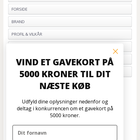
FORSIDE
BRAND
PROFIL & VILKÅR
BETALING
VIND ET GAVEKORT PÅ
FORTRYD ORDRE
5000 KRONER TIL DIT
OM OS
NÆSTE KØB
Kundeservice
Disconetto.dk
Udfyld dine oplysninger nedenfor og
Formervangen 17
deltag i konkurrencen om et gavekort på
2600 Glostrup
5000 kroner.
Tlf: 70 266 299
info@disconetto.dk
Kun udlevering af forudbestilte ordre