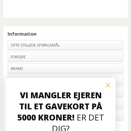
Information
OFTE STILLEDE SPØRGSMÅL
FORSIDE
BRAND
PROFIL & VILKÅR
BETALING
VI MANGLER EJEREN
TIL ET GAVEKORT PÅ
FORTRYD ORDRE
5000 KRONER!
ER DET
OM OS
DIG?
Kundeservice