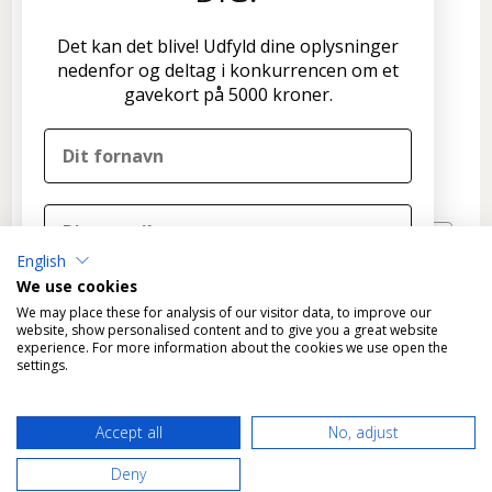
Disconetto.dk
Det kan det blive! Udfyld dine oplysninger
Formervangen 17
nedenfor og deltag i konkurrencen om et
2600 Glostrup
gavekort på 5000 kroner.
Tlf: 70 266 299
info@disconetto.dk
Kun udlevering af forudbestilte ordre
Nyhedsbrev
English
TILMELD
We use cookies
DELTAG I KONKURRENCEN
We may place these for analysis of our visitor data, to improve our
website, show personalised content and to give you a great website
experience. For more information about the cookies we use open the
Nej tak, det skal ikke være mig
settings.
Ved tilmelding til konkurrencen tilmelder du dig
*
Fragtfri levering gælder KUN varer, der kan leveres som
samtidig Disconetto' nyhedsbrev og accepterer
Accept all
No, adjust
standardpakke til GLS pakkeshops.
Disconetto'
privatlivspolitik
.
Vi trækker en vinder ved udgangen af året.
Deny
Disconetto.dk@2018