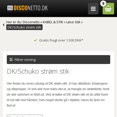
0
Her er du:
Disconetto
»
KABEL & STIK
»
Løse Stik
»
DK/Schuko strøm stik
Gratis fragt over 1.500 DKK*
Filtrer visning
DK/Schuko strøm stik
Her finder du vores udvalg af DK strøm stik. Vi har stikdåser, forlængere
og stikproppe. Vi ved alle hvor træls det er, at mangle en strømkilde, fordi
de alle sammen er fyldt ud. Ved at købe et DK strøm stik vil du altid have
et nyt stik ved hånden, hvis noget skulle gå i stykker, mens du fyrer en
fest af.