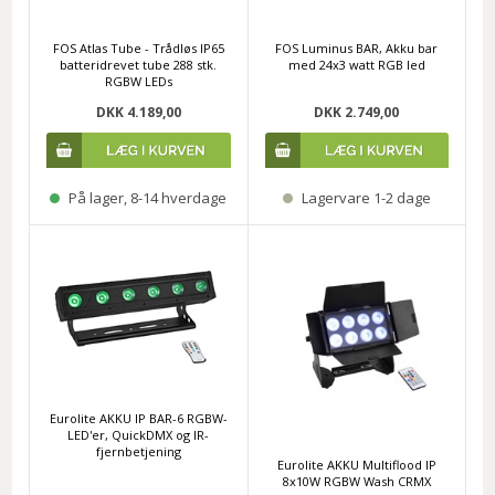
FOS Atlas Tube - Trådløs IP65
FOS Luminus BAR, Akku bar
batteridrevet tube 288 stk.
med 24x3 watt RGB led
RGBW LEDs
DKK 4.189,00
DKK 2.749,00
På lager, 8-14 hverdage
Lagervare 1-2 dage
Eurolite AKKU IP BAR-6 RGBW-
LED'er, QuickDMX og IR-
fjernbetjening
Eurolite AKKU Multiflood IP
8x10W RGBW Wash CRMX