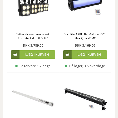
Batteridrevet lampesæt.
Eurolite AKKU Bar-6 Glow QCL
Eurolite Akku KLS-180
Flex QuickDMX
DKK 3.789,00
DKK 3.169,00
Lagervare 1-2 dage
På lager, 3-5 hverdage