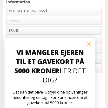
Information
OFTE STILLEDE SPØRGSMÅL
FORSIDE
BRAND
PROFIL & VILKÅR
BETALING
VI MANGLER EJEREN
TIL ET GAVEKORT PÅ
FORTRYD ORDRE
5000 KRONER!
ER DET
OM OS
DIG?
Kundeservice
Disconetto.dk
Det kan det blive! Udfyld dine oplysninger
Formervangen 17
nedenfor og deltag i konkurrencen om et
2600 Glostrup
gavekort på 5000 kroner.
Tlf: 70 266 299
info@disconetto.dk