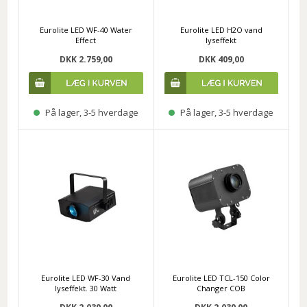
Eurolite LED WF-40 Water
Eurolite LED H2O vand
Effect
lyseffekt
DKK 2.759,00
DKK 409,00
På lager, 3-5 hverdage
På lager, 3-5 hverdage
Eurolite LED WF-30 Vand
Eurolite LED TCL-150 Color
lyseffekt. 30 Watt
Changer COB