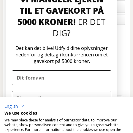
TIL ET GAVEKORT PÅ
FORTRYD ORDRE
5000 KRONER!
ER DET
OM OS
DIG?
Kundeservice
Disconetto.dk
Det kan det blive! Udfyld dine oplysninger
Formervangen 17
nedenfor og deltag i konkurrencen om et
2600 Glostrup
gavekort på 5000 kroner.
Tlf: 70 266 299
info@disconetto.dk
Kun udlevering af forudbestilte ordre
Nyhedsbrev
English
TILMELD
We use cookies
DELTAG I KONKURRENCEN
We may place these for analysis of our visitor data, to improve our
website, show personalised content and to give you a great website
experience. For more information about the cookies we use open the
Nej tak, det skal ikke være mig