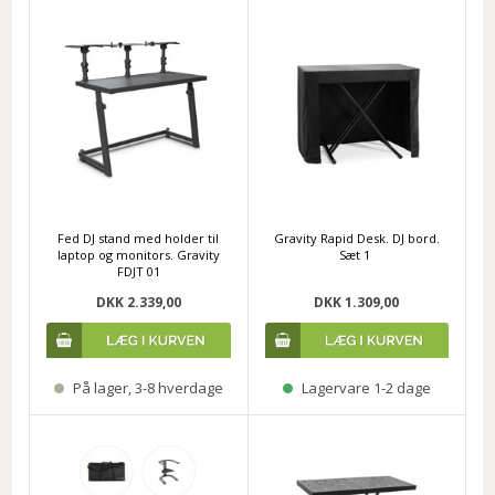
Fed DJ stand med holder til
Gravity Rapid Desk. DJ bord.
laptop og monitors. Gravity
Sæt 1
FDJT 01
DKK 2.339,00
DKK 1.309,00
På lager, 3-8 hverdage
Lagervare 1-2 dage