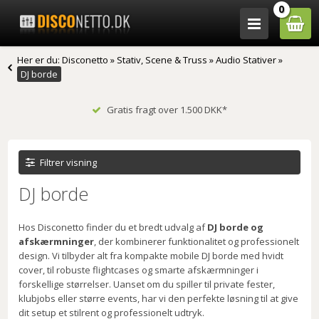
0
Her er du:
Disconetto
»
Stativ, Scene & Truss
»
Audio Stativer
»
DJ borde
Gratis fragt over 1.500 DKK*
Filtrer visning
DJ borde
Hos Disconetto finder du et bredt udvalg af
DJ borde og
afskærmninger
, der kombinerer funktionalitet og professionelt
design. Vi tilbyder alt fra kompakte mobile DJ borde med hvidt
cover, til robuste flightcases og smarte afskærmninger i
forskellige størrelser. Uanset om du spiller til private fester,
klubjobs eller større events, har vi den perfekte løsning til at give
dit setup et stilrent og professionelt udtryk.