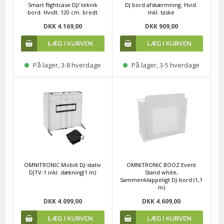
Smart flightcase DJ/ teknik
DJ bord afskærmning. Hvid.
bord. Hvidt. 120 cm. bredt
Inkl. taske
DKK 4.169,00
DKK 909,00
På lager, 3-8 hverdage
På lager, 3-5 hverdage
OMNITRONIC Mobilt DJ-stativ
OMNITRONIC BOOZ Event
DJTV-1 inkl. dækning(1 m)
Stand white,
Sammenklappeligt DJ-bord (1,1
m)
DKK 4.099,00
DKK 4.609,00