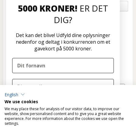
5000 KRONER!
ER DET
OM OS
DIG?
Kundeservice
Disconetto.dk
Det kan det blive! Udfyld dine oplysninger
Formervangen 17
nedenfor og deltag i konkurrencen om et
2600 Glostrup
gavekort på 5000 kroner.
Tlf: 70 266 299
info@disconetto.dk
Kun udlevering af forudbestilte ordre
Nyhedsbrev
English
TILMELD
We use cookies
DELTAG I KONKURRENCEN
We may place these for analysis of our visitor data, to improve our
website, show personalised content and to give you a great website
experience. For more information about the cookies we use open the
Nej tak, det skal ikke være mig
settings.
Ved tilmelding til konkurrencen tilmelder du dig