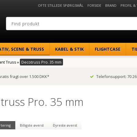
OFTE STILLEDE SPØRGSMÅL
FORSIDE
BRAND
PROFIL &
ATIV, SCENE & TRUSS
KABEL & STIK
FLIGHTCASE
TI
ant Truss
»
Decotruss Pro. 35 mm
ratis fragt over 1.500 DKK*
Telefonsupport: 70 26
truss Pro. 35 mm
rtering
Billigste øverst
Dyreste øverst