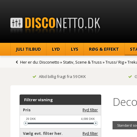
JULI TILBUD
LYD
LYS
RØG & EFFEKT
ST
Her er du:
Disconetto
»
Stativ, Scene & Truss
»
Truss/ Rig
»
Trek
Altid billig fragt fra 59 DKK
G
Deco
Filtrer visning
Pris
Ryd filter
29
DKK
4,099
DKK
Standard so
Vælg evt. filter her.
Ryd filter