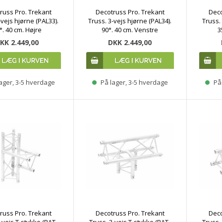
russ Pro. Trekant
Decotruss Pro. Trekant
Deco
-vejs hjørne (PAL33).
Truss. 3-vejs hjørne (PAL34).
Truss.
°. 40 cm. Højre
90°. 40 cm. Venstre
3
KK 2.449,00
DKK 2.449,00
ager, 3-5 hverdage
På lager, 3-5 hverdage
På 
russ Pro. Trekant
Decotruss Pro. Trekant
Deco
-vejs T-stykke (PAT-
Truss. 3-vejs T-stykke (PAT-
Truss.