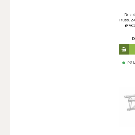
Decot
Truss. 2
(PAC2
D
På l