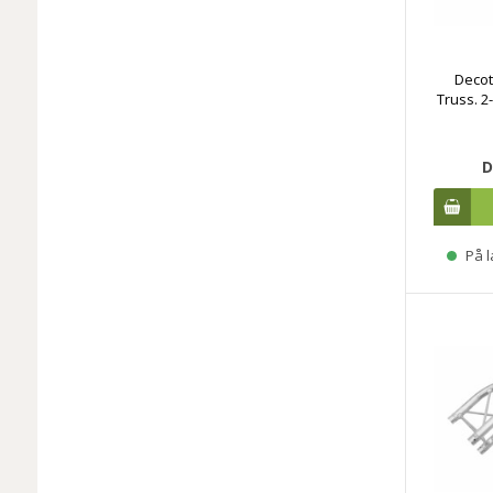
Decot
Truss. 2
D
På l