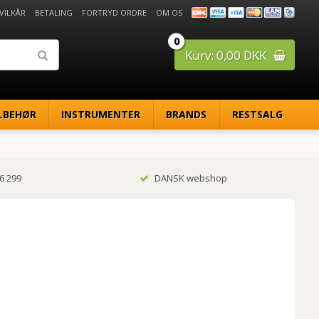
 VILKÅR
BETALING
FORTRYD ORDRE
OM OS
0
Kurv: 0,00 DKK
LBEHØR
INSTRUMENTER
BRANDS
RESTSALG
6 299
DANSK webshop