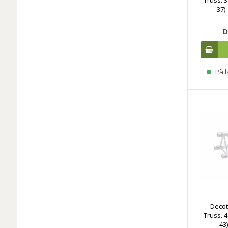
37)
D
På l
Decot
Truss. 4
43