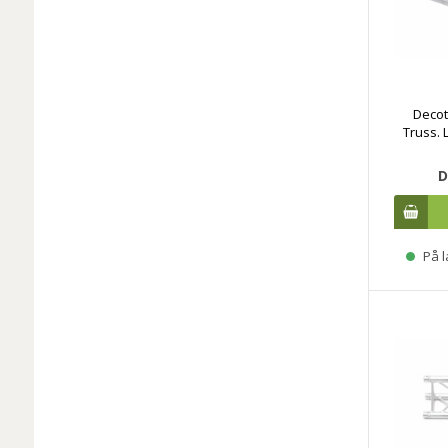
Decot
Truss. 
D
På l