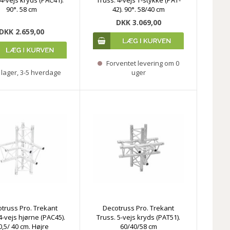
90°. 58 cm
42). 90°. 58/40 cm
DKK 3.069,00
DKK 2.659,00
Forventet levering om 0
lager, 3-5 hverdage
uger
truss Pro. Trekant
Decotruss Pro. Trekant
4-vejs hjørne (PAC45).
Truss. 5-vejs kryds (PAT51).
0,5/ 40 cm. Højre
60/40/58 cm