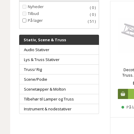
Nyheder
( 0 )
Tilbud
( 0 )
På lager
( 51 )
Stativ, Scene & Truss
Audio Stativer
Lys & Truss Stativer
Truss/ Rig
Decot
Truss.
Scene/Podie
Scenetæpper & Molton
Tilbehør til Lamper og Truss
På l
Instrument & nodestativer