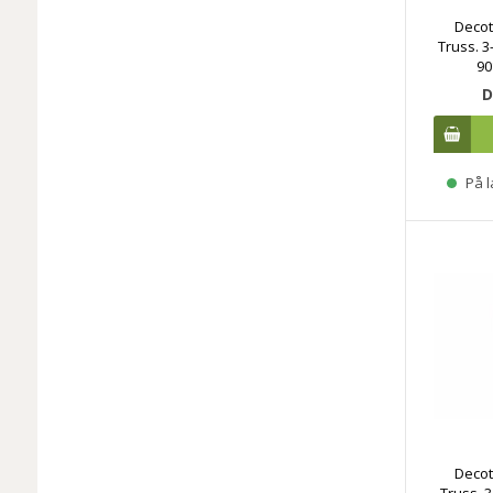
Decot
Truss. 3
90
D
På l
Decot
Truss. 3