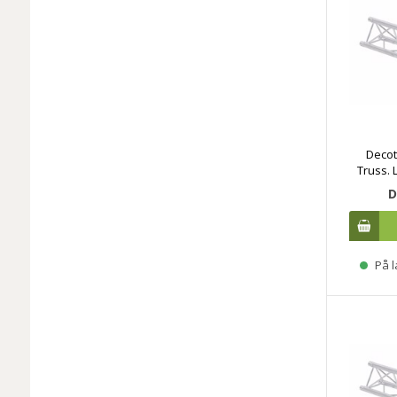
Decot
Truss. 
D
På l