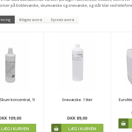
priser på boblevæske, skumvæske og snevæske, og står klar ved telefonen
rtering
Billigste øverst
Dyreste øverst
 Skum koncentrat, 1l
Snevæske. 1 liter
Eurolit
DKK 109,00
DKK 89,00