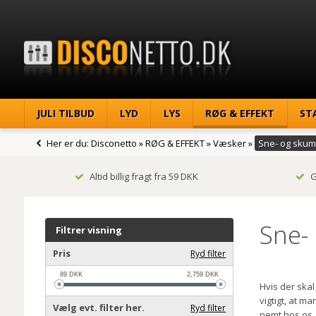
JULI TILBUD
LYD
LYS
RØG & EFFEKT
ST
Her er du:
Disconetto
»
RØG & EFFEKT
»
Væsker
»
Sne- og sku
Altid billig fragt fra 59 DKK
G
Sne-
Filtrer visning
Pris
Ryd filter
89
DKK
2,759
DKK
Hvis der skal
vigtigt, at 
Vælg evt. filter her.
Ryd filter
nemt hos os. 