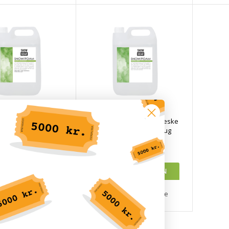
wgear Sne/Skum
Showgear Sne/Skum Væske
rat 5 liter giver 50
5 liter 5 liter - klar til brug
er - vandbaseret
DKK 369,00
DKK 329,00
å lager, kontakt os
Lagervare 1-2 dage