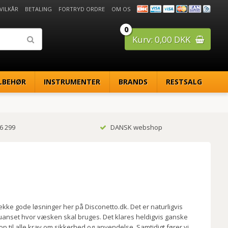
 VILKÅR
BETALING
FORTRYD ORDRE
OM OS
0
Kurv: 0,00 DKK
LBEHØR
INSTRUMENTER
BRANDS
RESTSALG
6 299
DANSK webshop
kke gode løsninger her på Disconetto.dk. Det er naturligvis
uanset hvor væsken skal bruges. Det klares heldigvis ganske
op til alle krav om sikkerhed og anvendelse. Samtidigt fører vi