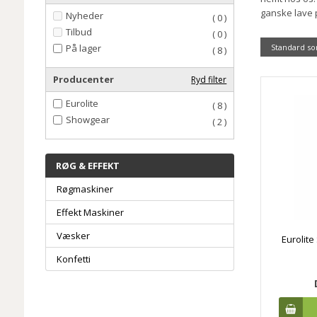
ganske lave 
Nyheder
( 0 )
Tilbud
( 0 )
På lager
Standard so
( 8 )
Producenter
Ryd filter
Eurolite
( 8 )
Showgear
( 2 )
RØG & EFFEKT
Røgmaskiner
Effekt Maskiner
Væsker
Eurolite
Konfetti