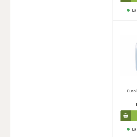
La
Eurol
La