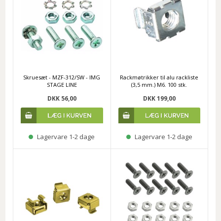
Skruesæt - MZF-312/SW - IMG
Rackmøtrikker til alu rackliste
STAGE LINE
(3,5 mm.) M6. 100 stk.
DKK 56,00
DKK 199,00
Lagervare 1-2 dage
Lagervare 1-2 dage