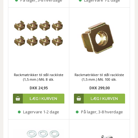
På lager, 3-8 hverdage
Lagervare 1-2 dage
Rackmøtrikker til stål rackliste
Rackmøtrikker til stål rackliste
(1,5 mm.) M6. 8 stk.
(1,5 mm.) M6. 100 stk.
DKK 24,95
DKK 299,00
Lagervare 1-2 dage
På lager, 3-8 hverdage