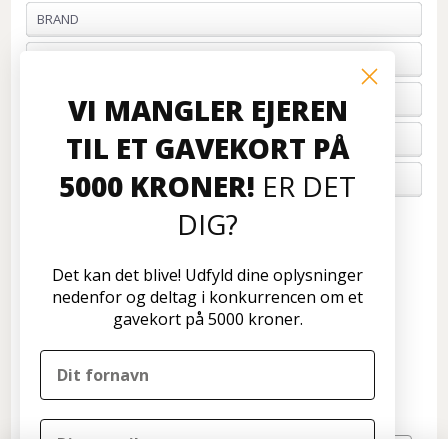
BRAND
PROFIL & VILKÅR
BETALING
VI MANGLER EJEREN
TIL ET GAVEKORT PÅ
FORTRYD ORDRE
5000 KRONER!
ER DET
OM OS
DIG?
Kundeservice
Disconetto.dk
Det kan det blive! Udfyld dine oplysninger
Formervangen 17
nedenfor og deltag i konkurrencen om et
2600 Glostrup
gavekort på 5000 kroner.
Tlf: 70 266 299
info@disconetto.dk
Kun udlevering af forudbestilte ordre
Nyhedsbrev