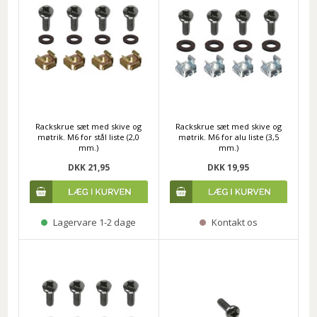
Rackskrue sæt med skive og
Rackskrue sæt med skive og
møtrik. M6 for stål liste (2,0
møtrik. M6 for alu liste (3,5
mm.)
mm.)
DKK 21,95
DKK 19,95
Lagervare 1-2 dage
Kontakt os