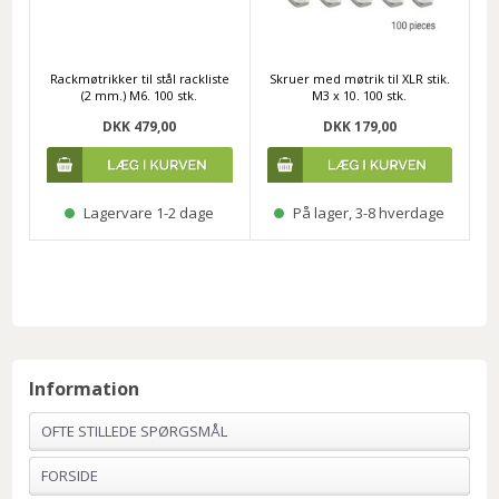
Rackmøtrikker til stål rackliste
Skruer med møtrik til XLR stik.
(2 mm.) M6. 100 stk.
M3 x 10. 100 stk.
DKK 479,00
DKK 179,00
Lagervare 1-2 dage
På lager, 3-8 hverdage
Information
OFTE STILLEDE SPØRGSMÅL
FORSIDE