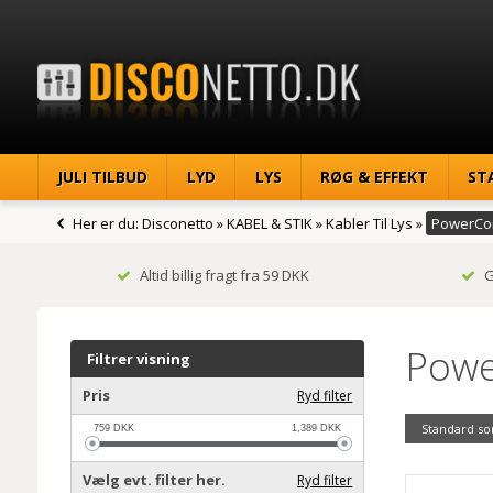
JULI TILBUD
LYD
LYS
RØG & EFFEKT
ST
Her er du:
Disconetto
»
KABEL & STIK
»
Kabler Til Lys
»
PowerCo
Altid billig fragt fra 59 DKK
G
Powe
Filtrer visning
Pris
Ryd filter
Standard so
759
DKK
1,389
DKK
Vælg evt. filter her.
Ryd filter