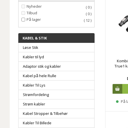
Nyheder
( 0 )
Tilbud
( 0 )
På lager
( 12 )
KABEL & STIK
Løse Stik
Kabler til lyd
Kombi
True1 k
Adaptor stik og kabler
Kabel på hele Rulle
Kabler Til Lys
Strømfordeling
På l
Strøm kabler
Kabel Stropper & Tilbehør
Kabler Til Billede