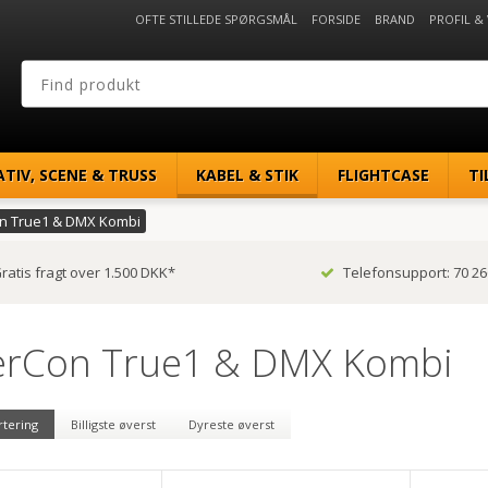
OFTE STILLEDE SPØRGSMÅL
FORSIDE
BRAND
PROFIL &
ATIV, SCENE & TRUSS
KABEL & STIK
FLIGHTCASE
TI
n True1 & DMX Kombi
ratis fragt over 1.500 DKK*
Telefonsupport: 70 26
rCon True1 & DMX Kombi
rtering
Billigste øverst
Dyreste øverst