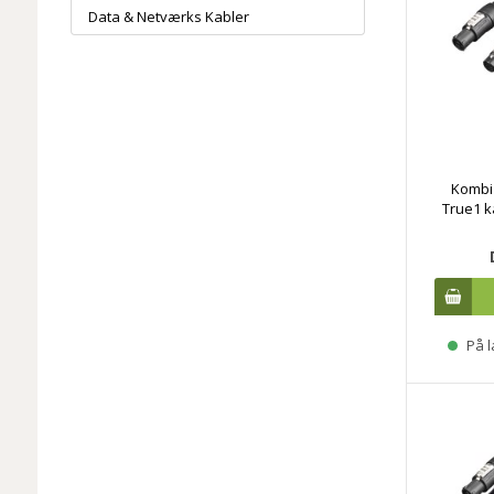
Data & Netværks Kabler
Kombi
True1 k
På l