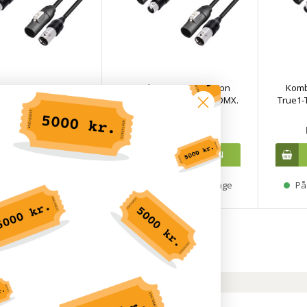
 DMX & PowerCon
Kombi DMX & PowerCon
Komb
P kabel. 5-pol DMX.
True1-TOP kabel. 5-pol DMX.
True1-
P65. 1,5 meter
IP65. 3 meter
DKK 979,00
DKK 1.049,00
ager, 3-8 hverdage
På lager, 3-8 hverdage
På 