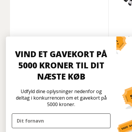
Kombi
True1-TO
I
VIND ET GAVEKORT PÅ
5000 KRONER TIL DIT
NÆSTE KØB
På l
Udfyld dine oplysninger nedenfor og
deltag i konkurrencen om et gavekort på
5000 kroner.