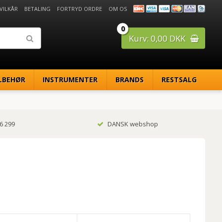
 VILKÅR
BETALING
FORTRYD ORDRE
OM OS
0
Kurv: 0,00 DKK
LBEHØR
INSTRUMENTER
BRANDS
RESTSALG
6 299
DANSK webshop