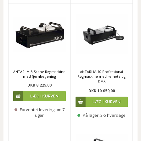
ANTARI M-8 Scene Røgmaskine
ANTARI M-10 Professional
med fjernbetjening
Røgmaskine med remote og
DMX
DKK 8.229,00
DKK 10.059,00
Forventet levering om 7
uger
På lager, 3-5 hverdage