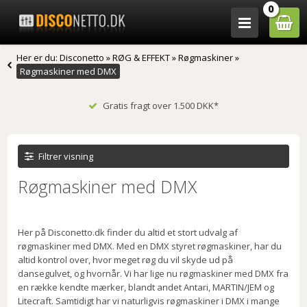
0
Her er du:
Disconetto
»
RØG & EFFEKT
»
Røgmaskiner
»
Røgmaskiner med DMX
Gratis fragt over 1.500 DKK*
Filtrer visning
Røgmaskiner med DMX
Her på Disconetto.dk finder du altid et stort udvalg af
røgmaskiner med DMX. Med en DMX styret røgmaskiner, har du
altid kontrol over, hvor meget røg du vil skyde ud på
dansegulvet, og hvornår. Vi har lige nu røgmaskiner med DMX fra
en række kendte mærker, blandt andet Antari, MARTIN/JEM og
Litecraft. Samtidigt har vi naturligvis røgmaskiner i DMX i mange