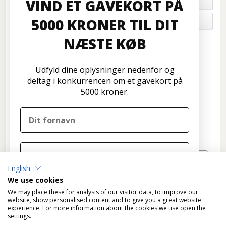
VIND ET GAVEKORT PÅ
FORTRYD ORDRE
5000 KRONER TIL DIT
OM OS
NÆSTE KØB
Kundeservice
Disconetto.dk
Udfyld dine oplysninger nedenfor og
Formervangen 17
deltag i konkurrencen om et gavekort på
2600 Glostrup
5000 kroner.
Tlf: 70 266 299
info@disconetto.dk
Kun udlevering af forudbestilte ordre
Nyhedsbrev
English
TILMELD
We use cookies
DELTAG I KONKURRENCEN
We may place these for analysis of our visitor data, to improve our
website, show personalised content and to give you a great website
experience. For more information about the cookies we use open the
Nej tak
settings.