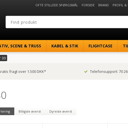
OFTE STILLEDE SPØRGSMÅL
FORSIDE
BRAND
PROFIL &
ATIV, SCENE & TRUSS
KABEL & STIK
FLIGHTCASE
TI
r 30
ratis fragt over 1.500 DKK*
Telefonsupport: 70 26
30
rtering
Billigste øverst
Dyreste øverst