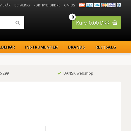
 VILKÅR
BETALING
FORTRYD ORDRE
OM OS
0
Kurv: 0,00 DKK
LBEHØR
INSTRUMENTER
BRANDS
RESTSALG
6 299
DANSK webshop