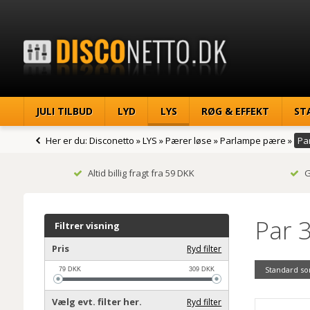
JULI TILBUD
LYD
LYS
RØG & EFFEKT
ST
Her er du:
Disconetto
»
LYS
»
Pærer løse
»
Parlampe pære
»
Pa
Altid billig fragt fra 59 DKK
G
Par 
Filtrer visning
Pris
Ryd filter
Standard so
79
DKK
309
DKK
Vælg evt. filter her.
Ryd filter