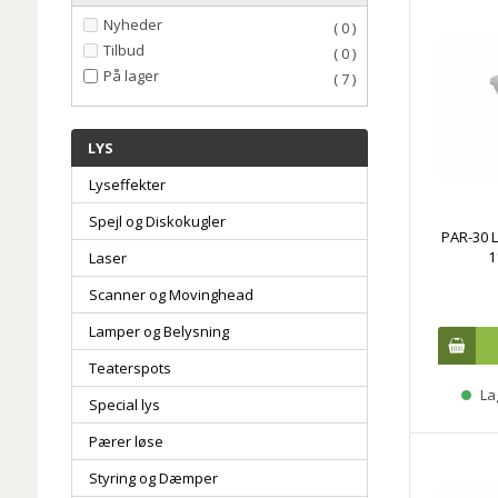
Nyheder
( 0 )
Tilbud
( 0 )
På lager
( 7 )
LYS
Lyseffekter
Spejl og Diskokugler
PAR-30 L
1
Laser
Scanner og Movinghead
Lamper og Belysning
Teaterspots
La
Special lys
Pærer løse
Styring og Dæmper