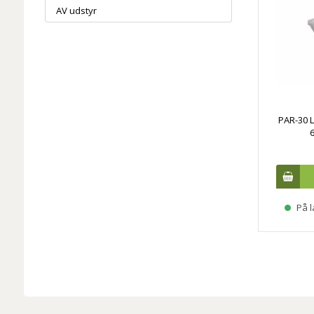
AV udstyr
VI MANGLER EJEREN
PAR-30 L
TIL ET GAVEKORT PÅ
5000 KRONER!
ER DET
DIG?
På l
Det kan det blive! Udfyld dine oplysninger
nedenfor og deltag i konkurrencen om et
gavekort på 5000 kroner.