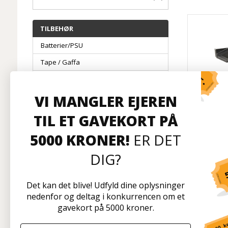
TILBEHØR
Batterier/PSU
Tape / Gaffa
Værktøj & Spray
Hørebeskyttelse
VI MANGLER EJEREN
SKB 
Gavekort
TIL ET GAVEKORT PÅ
D
Elektronikdele
5000 KRONER!
ER DET
Transport & Lager
DIG?
Nyheder
Ej p
Det kan det blive! Udfyld dine oplysninger
nedenfor og deltag i konkurrencen om et
gavekort på 5000 kroner.