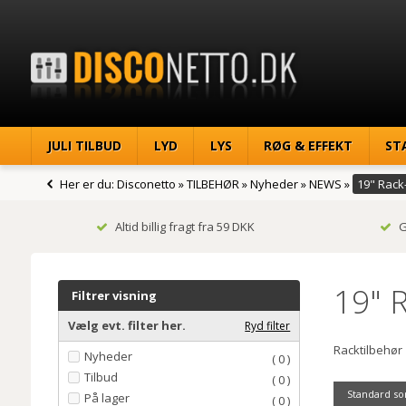
JULI TILBUD
LYD
LYS
RØG & EFFEKT
ST
Her er du:
Disconetto
»
TILBEHØR
»
Nyheder
»
NEWS
»
19" Rack
Altid billig fragt fra 59 DKK
G
19" 
Filtrer visning
Vælg evt. filter her.
Ryd filter
Racktilbehør
Nyheder
( 0 )
Tilbud
( 0 )
Standard so
På lager
( 0 )