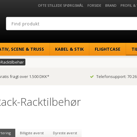
OFTE STILLEDE SPØRGSMÅL
FORSIDE
BRAND
PROFIL &
ATIV, SCENE & TRUSS
KABEL & STIK
FLIGHTCASE
TI
-Racktilbehør
ratis fragt over 1.500 DKK*
Telefonsupport: 70 26
Rack-Racktilbehør
rtering
Billigste øverst
Dyreste øverst