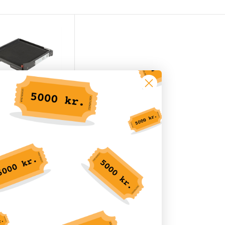
Cases 1SKB-VS-1
KK 1.969,00
å lager, kontakt os