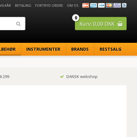
 VILKÅR
BETALING
FORTRYD ORDRE
OM OS
0
Kurv: 0,00 DKK
LBEHØR
INSTRUMENTER
BRANDS
RESTSALG
6 299
DANSK webshop