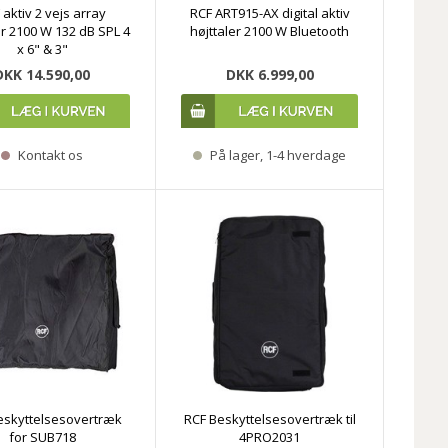
 aktiv 2 vejs array
RCF ART915-AX digital aktiv
er 2100 W 132 dB SPL 4
højttaler 2100 W Bluetooth
x 6" & 3"
DKK 14.590,00
DKK 6.999,00
Kontakt os
På lager, 1-4 hverdage
eskyttelsesovertræk
RCF Beskyttelsesovertræk til
for SUB718
4PRO2031