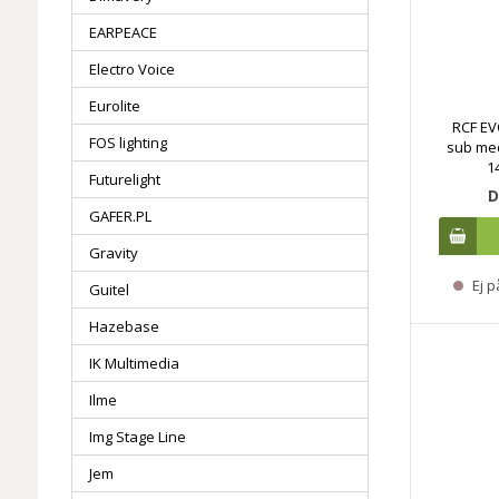
EARPEACE
Electro Voice
Eurolite
RCF EVO
FOS lighting
sub med
1
Futurelight
D
GAFER.PL
Gravity
Ej p
Guitel
Hazebase
IK Multimedia
Ilme
Img Stage Line
Jem