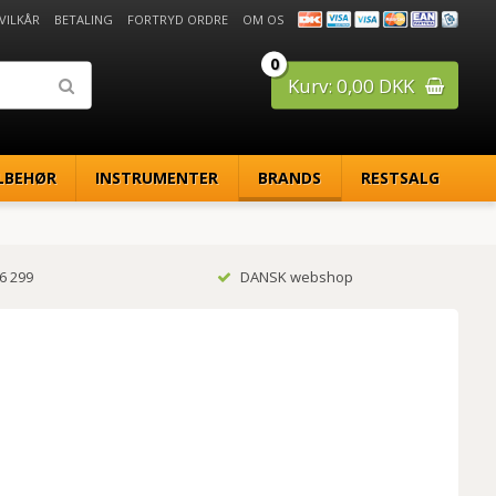
 VILKÅR
BETALING
FORTRYD ORDRE
OM OS
0
Kurv: 0,00 DKK
LBEHØR
INSTRUMENTER
BRANDS
RESTSALG
6 299
DANSK webshop