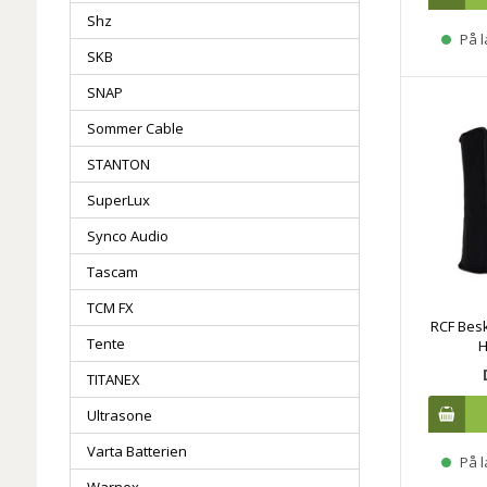
Shz
På l
SKB
SNAP
Sommer Cable
STANTON
SuperLux
Synco Audio
Tascam
TCM FX
RCF Besk
Tente
H
TITANEX
Ultrasone
Varta Batterien
På l