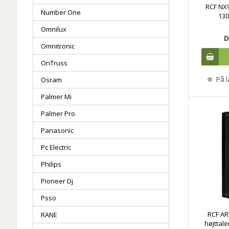
RCF NX9
Number One
130
Omnilux
D
Omnitronic
OnTruss
På l
Osram
Palmer Mi
Palmer Pro
Panasonic
Pc Electric
Philips
Pioneer Dj
Psso
RCF ART
RANE
højttal