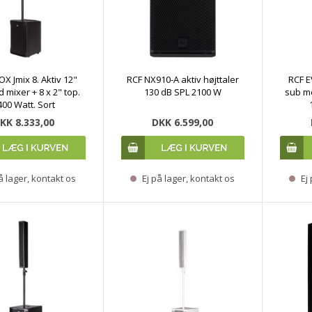
X Jmix 8. Aktiv 12"
RCF NX910-A aktiv højttaler
RCF E
 mixer + 8 x 2" top.
130 dB SPL 2100 W
sub me
400 Watt. Sort
KK 8.333,00
DKK 6.599,00
å lager, kontakt os
Ej på lager, kontakt os
Ej 