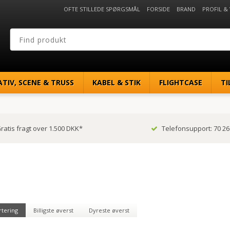
OFTE STILLEDE SPØRGSMÅL
FORSIDE
BRAND
PROFIL &
ATIV, SCENE & TRUSS
KABEL & STIK
FLIGHTCASE
TI
ratis fragt over 1.500 DKK*
Telefonsupport: 70 26
rtering
Billigste øverst
Dyreste øverst