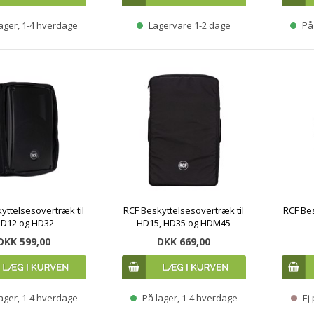
ager, 1-4 hverdage
Lagervare 1-2 dage
På 
yttelsesovertræk til
RCF Beskyttelsesovertræk til
RCF Bes
D12 og HD32
HD15, HD35 og HDM45
DKK 599,00
DKK 669,00
ager, 1-4 hverdage
På lager, 1-4 hverdage
Ej 