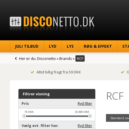
JULI TILBUD
LYD
LYS
RØG & EFFEKT
ST
Her er du:
Disconetto
»
Brands
»
RCF
Altid billig fragt fra 59 DKK
G
RCF
Filtrer visning
Pris
Ryd filter
79
DKK
20,890
DKK
Standard so
Vælg evt. filter her.
Ryd filter