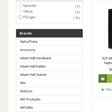
Nyheder
( 0 )
Tilbud
( 0 )
På lager
( 70 )
Brands
AlphaTheta
Accessory
Adam Hall Hardware
RCF AR
højtt
Adam Hall Kabler
D
Adam Hall Stands
Alto
På l
Alutruss
ART ProAudio
ARTURIA