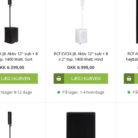
J8. Aktiv 12" sub + 8
RCF EVOX J8. Aktiv 12" sub + 8
RCF A
op. 1400 Watt. Sort
x 2" top. 1400 Watt. Hvid
højtta
KK 6.399,00
DKK 6.999,00
rnlager 8-12 dage
På lager, 1-4 hverdage
På 