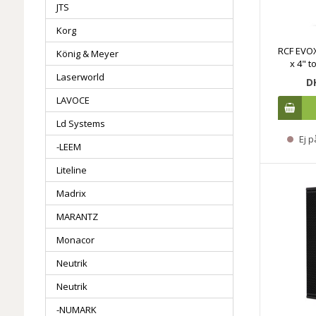
JTS
Korg
RCF EVOX
König & Meyer
x 4" t
Laserworld
D
LAVOCE
Ld Systems
Ej p
-LEEM
Liteline
Madrix
MARANTZ
Monacor
Neutrik
Neutrik
-NUMARK