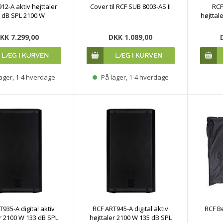
12-A aktiv højttaler
Cover til RCF SUB 8003-AS II
RCF
 dB SPL 2100 W
højttal
KK 7.299,00
DKK 1.089,00
ager, 1-4 hverdage
På lager, 1-4 hverdage
935-A digital aktiv
RCF ART945-A digital aktiv
RCF B
er 2100 W 133 dB SPL
højttaler 2100 W 135 dB SPL