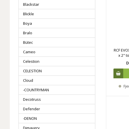
Blackstar
Blickle
Boya
Bralo
Bütec
RCF EVOX 
Cameo
x 2" t
Celestion
D
CELESTION
Cloud
Fje
-COUNTRYMAN
Decotruss
Defender
-DENON
Dimavery