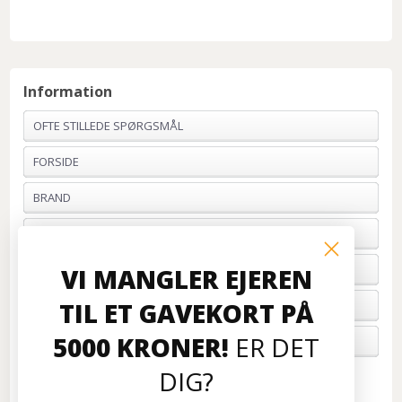
Information
OFTE STILLEDE SPØRGSMÅL
FORSIDE
BRAND
PROFIL & VILKÅR
BETALING
VI MANGLER EJEREN
TIL ET GAVEKORT PÅ
FORTRYD ORDRE
5000 KRONER!
ER DET
OM OS
DIG?
Kundeservice