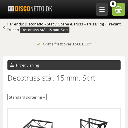
0
Her er du:
Disconetto
»
Stativ, Scene & Truss
»
Truss/ Rig
»
Trekant
Truss
»
Decotruss stål. 15 mm. Sort
Gratis fragt over 1.500 DKK*
Filtrer visning
Decotruss stål. 15 mm. Sort