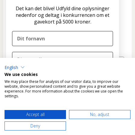
Disconetto.dk
Det kan det blive! Udfyld dine oplysninger
Formervangen 17
nedenfor og deltag i konkurrencen om et
2600 Glostrup
gavekort på 5000 kroner.
Tlf: 70 266 299
info@disconetto.dk
Kun udlevering af forudbestilte ordre
Nyhedsbrev
English
TILMELD
We use cookies
DELTAG I KONKURRENCEN
We may place these for analysis of our visitor data, to improve our
website, show personalised content and to give you a great website
experience. For more information about the cookies we use open the
Nej tak, det skal ikke være mig
settings.
Ved tilmelding til konkurrencen tilmelder du dig
*
Fragtfri levering gælder KUN varer, der kan leveres som
samtidig Disconetto' nyhedsbrev og accepterer
Accept all
No, adjust
standardpakke til GLS pakkeshops.
Disconetto'
privatlivspolitik
.
Vi trækker en vinder ved udgangen af året.
Deny
Disconetto.dk@2018