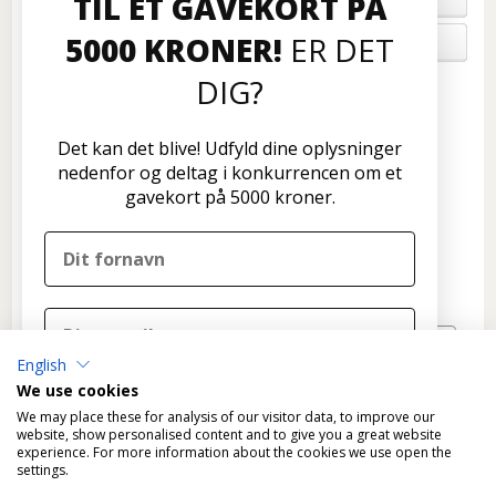
TIL ET GAVEKORT PÅ
5000 KRONER!
ER DET
OM OS
DIG?
Kundeservice
Disconetto.dk
Det kan det blive! Udfyld dine oplysninger
Formervangen 17
nedenfor og deltag i konkurrencen om et
2600 Glostrup
gavekort på 5000 kroner.
Tlf: 70 266 299
info@disconetto.dk
Kun udlevering af forudbestilte ordre
Nyhedsbrev
English
TILMELD
We use cookies
DELTAG I KONKURRENCEN
We may place these for analysis of our visitor data, to improve our
website, show personalised content and to give you a great website
experience. For more information about the cookies we use open the
Nej tak, det skal ikke være mig
settings.