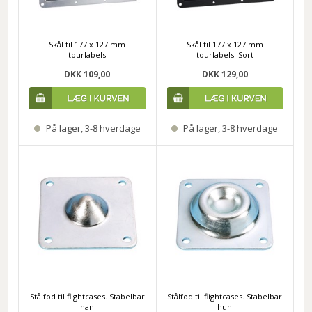
Skål til 177 x 127 mm
Skål til 177 x 127 mm
tourlabels
tourlabels. Sort
DKK 109,00
DKK 129,00
På lager, 3-8 hverdage
På lager, 3-8 hverdage
Stålfod til flightcases. Stabelbar
Stålfod til flightcases. Stabelbar
han
hun