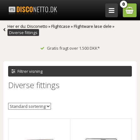
0
Her er du:
Disconetto
»
Flightcase
»
Flightware løse dele
»
Diverse fittings
Gratis fragt over 1.500 DKK*
Filtrer visning
Diverse fittings