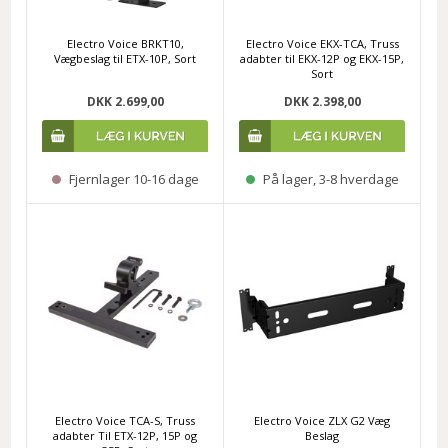
Electro Voice BRKT10,
Electro Voice EKX-TCA, Truss
Vægbeslag til ETX-10P, Sort
adabter til EKX-12P og EKX-15P,
Sort
DKK 2.699,00
DKK 2.398,00
Fjernlager 10-16 dage
På lager, 3-8 hverdage
Electro Voice TCA-S, Truss
Electro Voice ZLX G2 Væg
adabter Til ETX-12P, 15P og
Beslag