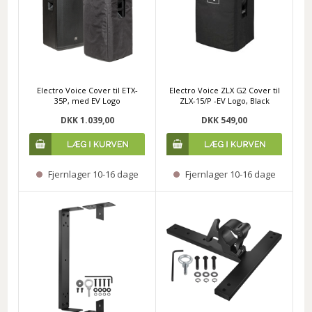
Electro Voice Cover til ETX-
Electro Voice ZLX G2 Cover til
35P, med EV Logo
ZLX-15/P -EV Logo, Black
DKK 1.039,00
DKK 549,00
Fjernlager 10-16 dage
Fjernlager 10-16 dage