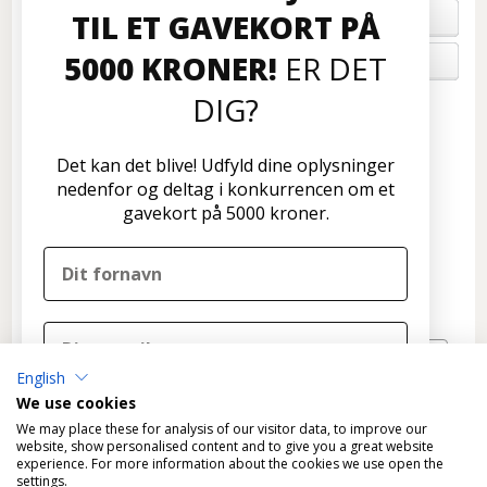
TIL ET GAVEKORT PÅ
FORTRYD ORDRE
5000 KRONER!
ER DET
OM OS
DIG?
Kundeservice
Disconetto.dk
Det kan det blive! Udfyld dine oplysninger
Formervangen 17
nedenfor og deltag i konkurrencen om et
2600 Glostrup
gavekort på 5000 kroner.
Tlf: 70 266 299
info@disconetto.dk
Kun udlevering af forudbestilte ordre
Nyhedsbrev
English
TILMELD
We use cookies
DELTAG I KONKURRENCEN
We may place these for analysis of our visitor data, to improve our
website, show personalised content and to give you a great website
experience. For more information about the cookies we use open the
Nej tak, det skal ikke være mig
settings.