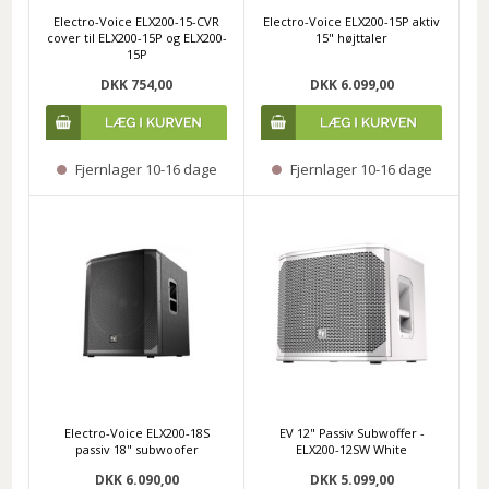
Electro-Voice ELX200-15-CVR
Electro-Voice ELX200-15P aktiv
cover til ELX200-15P og ELX200-
15" højttaler
15P
DKK 754,00
DKK 6.099,00
Fjernlager 10-16 dage
Fjernlager 10-16 dage
Electro-Voice ELX200-18S
EV 12" Passiv Subwoffer -
passiv 18" subwoofer
ELX200-12SW White
DKK 6.090,00
DKK 5.099,00