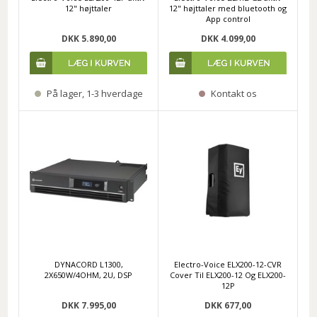
12" højttaler
12" højttaler med bluetooth og
App control
DKK 5.890,00
DKK 4.099,00
På lager, 1-3 hverdage
Kontakt os
DYNACORD L1300,
Electro-Voice ELX200-12-CVR
2X650W/4OHM, 2U, DSP
Cover Til ELX200-12 Og ELX200-
12P
DKK 7.995,00
DKK 677,00