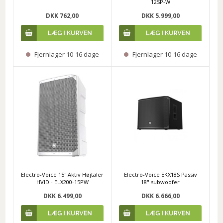
12SP-W
DKK 762,00
DKK 5.999,00
Fjernlager 10-16 dage
Fjernlager 10-16 dage
Electro-Voice 15'' Aktiv Højtaler
Electro-Voice EKX18S Passiv
HVID - ELX200-15PW
18" subwoofer
DKK 6.499,00
DKK 6.666,00