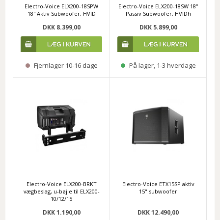
Electro-Voice ELX200-18SPW
Electro-Voice ELX200-18SW 18''
18'' Aktiv Subwoofer, HVID
Passiv Subwoofer, HVIDh
DKK 8.399,00
DKK 5.899,00
Fjernlager 10-16 dage
På lager, 1-3 hverdage
Electro-Voice ELX200-BRKT
Electro-Voice ETX15SP aktiv
vægbeslag, u-bøjle til ELX200-
15" subwoofer
10/12/15
DKK 1.190,00
DKK 12.490,00