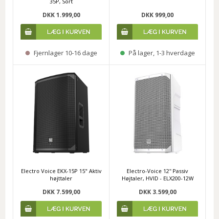
35P, Sort
DKK 1.999,00
DKK 999,00
Fjernlager 10-16 dage
På lager, 1-3 hverdage
Electro Voice EKX-15P 15" Aktiv
Electro-Voice 12'' Passiv
højttaler
Højtaler, HVID - ELX200-12W
DKK 7.599,00
DKK 3.599,00