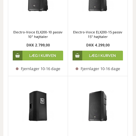
Electro-Voice ELX200-10 passiv
Electro-Voice ELX200-15 passiv
10" højttaler
15" højttaler
DKK 2.799,00
DKK 4.299,00
Fjernlager 10-16 dage
Fjernlager 10-16 dage