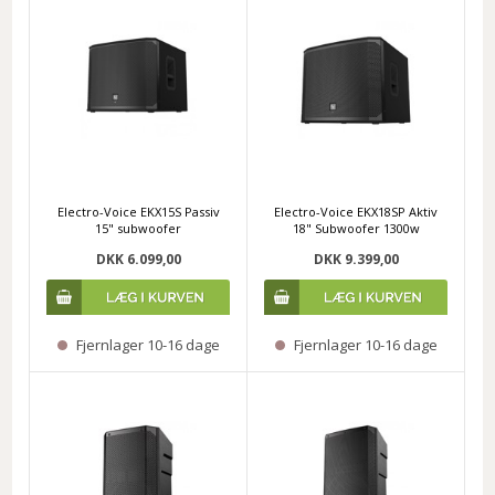
Electro-Voice EKX15S Passiv
Electro-Voice EKX18SP Aktiv
15" subwoofer
18" Subwoofer 1300w
DKK 6.099,00
DKK 9.399,00
Fjernlager 10-16 dage
Fjernlager 10-16 dage