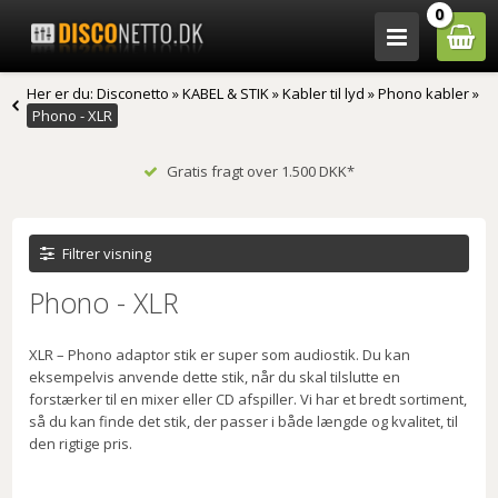
0
Her er du:
Disconetto
»
KABEL & STIK
»
Kabler til lyd
»
Phono kabler
»
Phono - XLR
Gratis fragt over 1.500 DKK*
Filtrer visning
Phono - XLR
XLR – Phono adaptor stik er super som audiostik. Du kan
eksempelvis anvende dette stik, når du skal tilslutte en
forstærker til en mixer eller CD afspiller. Vi har et bredt sortiment,
så du kan finde det stik, der passer i både længde og kvalitet, til
den rigtige pris.