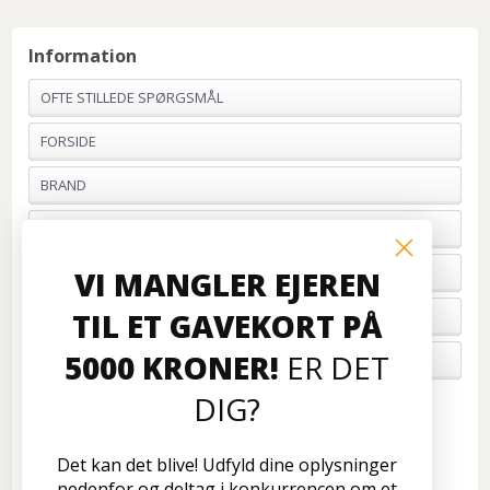
Information
OFTE STILLEDE SPØRGSMÅL
FORSIDE
BRAND
PROFIL & VILKÅR
BETALING
VI MANGLER EJEREN
TIL ET GAVEKORT PÅ
FORTRYD ORDRE
5000 KRONER!
ER DET
OM OS
DIG?
Kundeservice
Disconetto.dk
Det kan det blive! Udfyld dine oplysninger
Formervangen 17
nedenfor og deltag i konkurrencen om et