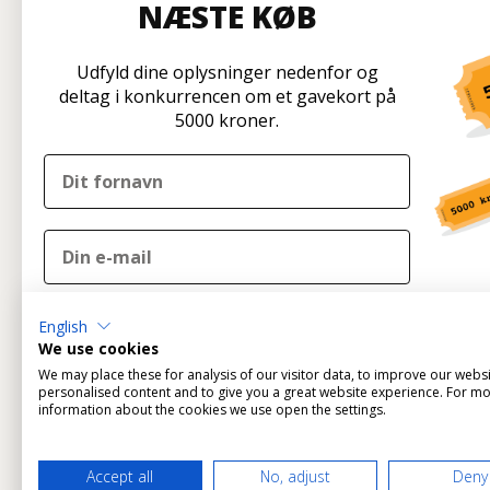
NÆSTE KØB
På l
Udfyld dine oplysninger nedenfor og
deltag i konkurrencen om et gavekort på
5000 kroner.
Information
Kundese
Ofte stillede spørgsmål
Disconetto
Forside
Formervan
Brand
2600 Glost
DELTAG I KONKURRENCEN
English
Profil & Vilkår
Tlf: 70 266 
We use cookies
Betaling
info@disco
We may place these for analysis of our visitor data, to improve our webs
Nej tak
Fortryd ordre
Kun udlev
personalised content and to give you a great website experience. For m
Om os
information about the cookies we use open the settings.
Ved tilmelding til konkurrencen tilmelder du dig
samtidig Disconetto' nyhedsbrev og accepterer
Disconetto'
privatlivspolitik
.
Accept all
No, adjust
Deny
Vi trækker en vinder ved udgangen af året.