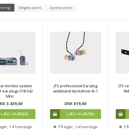
rtering
Billigste øverst
Dyreste øverst
 ear monitor system
JTS professionel Ear plug
JTS r
1 ear plugs 518-542
wideband dynedriver IE-1
RM-
MHz
KK 3.439,00
DKK 619,00
ager, 1-4 hverdage
På lager, 1-4 hverdage
På 