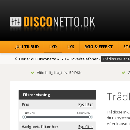
JULI TILBUD
LYD
LYS
RØG & EFFEKT
ST
Her er du:
Disconetto
»
LYD
»
Hovedtelefoner
»
Trådløs In-Ear 
Altid billig fragt fra 59 DKK
G
Tråd
Filtrer visning
Pris
Ryd filter
Trådløse In-
119
DKK
5,839
DKK
dit LD system
efter købsda
Vælg evt. filter her.
Ryd filter