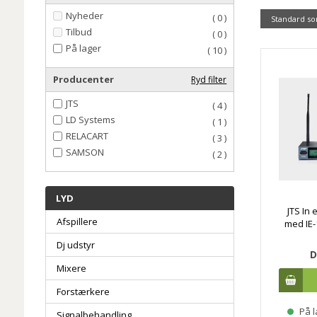
Nyheder
( 0 )
Standard so
Tilbud
( 0 )
På lager
( 10 )
Producenter
Ryd filter
JTS
( 4 )
LD Systems
( 1 )
RELACART
( 3 )
SAMSON
( 2 )
LYD
JTS In
Afspillere
med IE-
Dj udstyr
D
Mixere
Forstærkere
På l
Signalbehandling