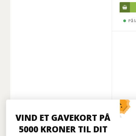
På l
RELACA
Bodypac
VIND ET GAVEKORT PÅ
D
5000 KRONER TIL DIT