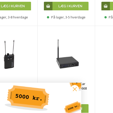
ager, 3-8 hverdage
På lager, 3-5 hverdage
På 
RT PM-320R In-Ear
RELACART PM-320T In Ear
k Receiver 626-668
Stereo Transmitter 626-668
MHz
MHz
KK 2.559,00
DKK 3.579,00