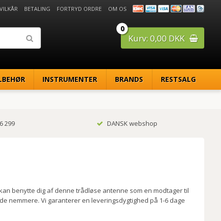
 VILKÅR
BETALING
FORTRYD ORDRE
OM OS
0
Kurv: 0,00 DKK
LBEHØR
INSTRUMENTER
BRANDS
RESTSALG
6 299
DANSK webshop
 kan benytte dig af denne trådløse antenne som en modtager til
bejde nemmere. Vi garanterer en leveringsdygtighed på 1-6 dage