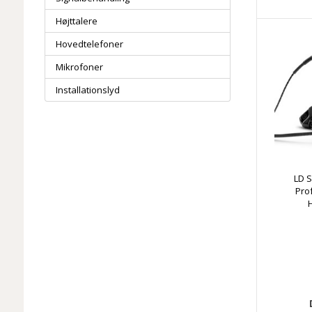
Højttalere
Hovedtelefoner
Mikrofoner
Installationslyd
LD S
Pro