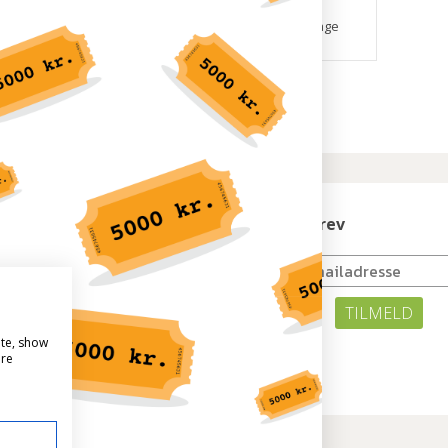
ager, 3-5 hverdage
På lager, 3-5 hverdage
rvice
Nyhedsbrev
.dk
gen 17
rup
TILMELD
299
netto.dk
ite, show
ering af forudbestilte ordre
ore