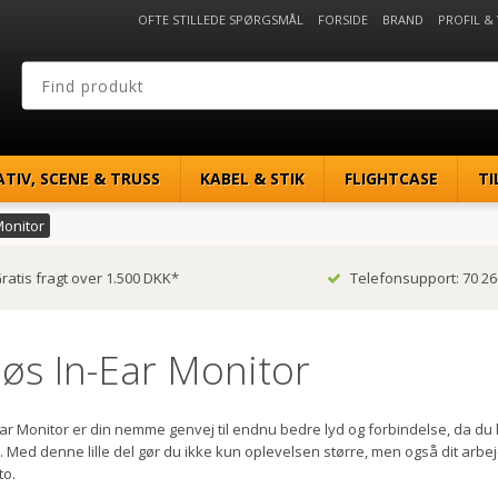
OFTE STILLEDE SPØRGSMÅL
FORSIDE
BRAND
PROFIL &
ATIV, SCENE & TRUSS
KABEL & STIK
FLIGHTCASE
TI
Monitor
ratis fragt over 1.500 DKK*
Telefonsupport: 70 26
løs In-Ear Monitor
Ear Monitor er din nemme genvej til endnu bedre lyd og forbindelse, da du
. Med denne lille del gør du ikke kun oplevelsen større, men også dit ar
to.