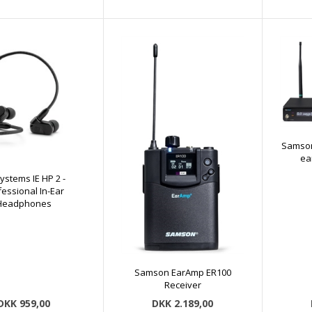
Samson
ea
ystems IE HP 2 -
fessional In-Ear
Headphones
Samson EarAmp ER100
Receiver
DKK 959,00
DKK 2.189,00