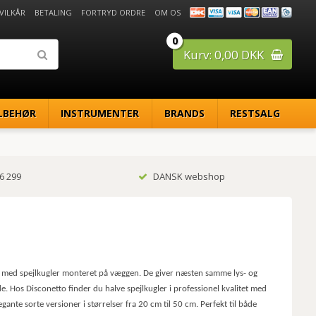
 VILKÅR
BETALING
FORTRYD ORDRE
OM OS
0
Kurv: 0,00 DKK
LBEHØR
INSTRUMENTER
BRANDS
RESTSALG
6 299
DANSK webshop
look med spejlkugler monteret på væggen. De giver næsten samme lys- og
de. Hos Disconetto finder du halve spejlkugler i professionel kvalitet med
ante sorte versioner i størrelser fra 20 cm til 50 cm. Perfekt til både