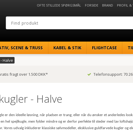
OFTE STILLEDE SPØRGSMÅL
FORSIDE
BRAND
PROFIL &
ATIV, SCENE & TRUSS
KABEL & STIK
FLIGHTCASE
TI
 - Halve
ratis fragt over 1.500 DKK*
Telefonsupport: 70 26
kugler - Halve
gle er den ideelle løsning, når pladsen er trang, eller når du ønsker et anderledes 
 en hel spejlkugle, men fylder mindre og er derfor perfekte til steder med lav loftshøj
. Vores udvalg inkluderer klassiske sølvmodeller, eksklusive guldfarvede kugler og eleg