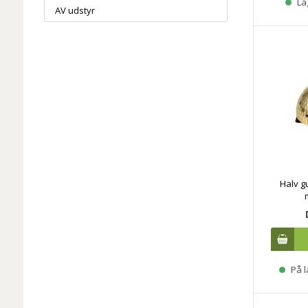
La
AV udstyr
Halv g
På l