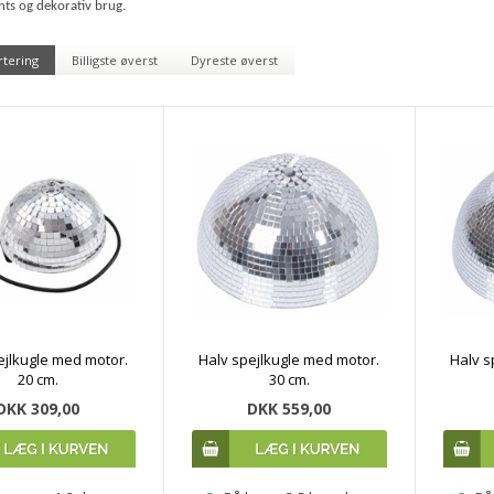
nts og dekorativ brug.
rtering
Billigste øverst
Dyreste øverst
ejlkugle med motor.
Halv spejlkugle med motor.
Halv s
20 cm.
30 cm.
DKK 309,00
DKK 559,00