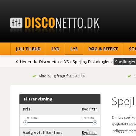
JULI TILBUD
LYD
LYS
RØG & EFFEKT
ST
Her er du:
Disconetto
»
LYS
»
Spejl og Diskokugler
»
Spejlkugler
Altid billig fragt fra 59 DKK
G
Spejl
Filtrer visning
Pris
Ryd filter
En halv spejlku
309
DKK
1,359
DKK
spejleffekt som
indbygget motor
Vælg evt. filter her.
Ryd filter