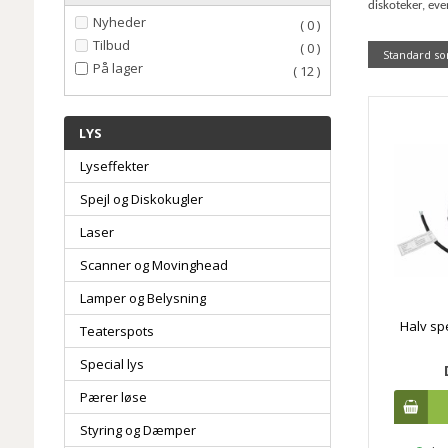
diskoteker, eve
Nyheder
( 0 )
Tilbud
( 0 )
Standard so
På lager
( 12 )
LYS
Lyseffekter
Spejl og Diskokugler
Laser
Scanner og Movinghead
Lamper og Belysning
Halv sp
Teaterspots
Special lys
Pærer løse
Styring og Dæmper