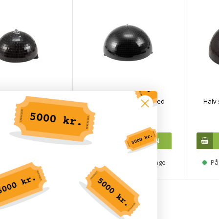
ort spejlkugle med
Halv sort spejlkugle med
Halv 
motor. 20 cm.
motor. 30 cm.
DKK 359,00
DKK 669,00
ager, 3-5 hverdage
På lager, 3-5 hverdage
På 