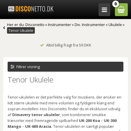
0
Her er du:
Disconetto
»
Instrumenter
»
Div. Instrumenter
»
Ukulele
»
Tenor Ukulele
Altid billig fragt fra 59 DKK
Filtrer visning
Tenor Ukulele
Tenor-ukulelen er det perfekte valg for musikere, der ønsker en
lidt større ukulele med mere volumen og fyldigere klang end
sopran-modellen. Hos Disconetto finder du et eksklusivt udvalg
af
Dimavery tenor ukuleler
, som kombinerer smukke
træsorter med fremragende spilbarhed
UK-200 Koa
–
UK-300
Mango
–
UK-600 Aracia.
Tenor-ukulelen er særligt populær