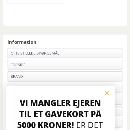
Information
OFTE STILLEDE SPØRGSMÅL
FORSIDE
BRAND
PROFIL & VILKÅR
BETALING
VI MANGLER EJEREN
TIL ET GAVEKORT PÅ
FORTRYD ORDRE
5000 KRONER!
ER DET
OM OS