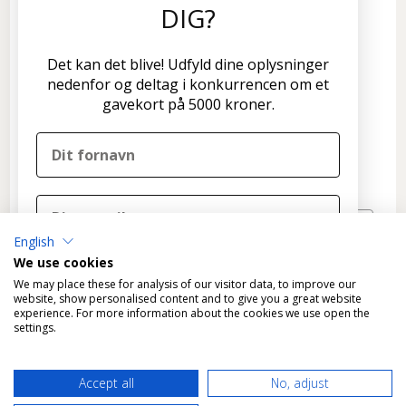
DIG?
Kundeservice
Disconetto.dk
Det kan det blive! Udfyld dine oplysninger
Formervangen 17
nedenfor og deltag i konkurrencen om et
2600 Glostrup
gavekort på 5000 kroner.
Tlf: 70 266 299
info@disconetto.dk
Kun udlevering af forudbestilte ordre
Nyhedsbrev
English
TILMELD
We use cookies
DELTAG I KONKURRENCEN
We may place these for analysis of our visitor data, to improve our
website, show personalised content and to give you a great website
experience. For more information about the cookies we use open the
Nej tak, det skal ikke være mig
settings.
Ved tilmelding til konkurrencen tilmelder du dig
*
Fragtfri levering gælder KUN varer, der kan leveres som
samtidig Disconetto' nyhedsbrev og accepterer
Accept all
No, adjust
standardpakke til GLS pakkeshops.
Disconetto'
privatlivspolitik
.
Vi trækker en vinder ved udgangen af året.