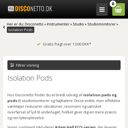
0
Her er du:
Disconetto
»
Instrumenter
»
Studio
»
Studiomonitorer
»
Isolation Pods
Gratis fragt over 1.500 DKK*
Filtrer visning
Isolation Pods
Hos Disconetto finder du et bredt udvalg af
isolation pads og
pods
til studiomonitorer og højttalere. Disse enkle, men effektive
værktøjer reducerer vibrationer, resonans og uønsket
overførsel af lyd til underlaget, hvilket giver dig en mere præcis
og ren lytteoplevelse.
Vores sortiment inkluderer
Adam Hall ECO-serien
, der leverer