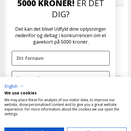
5000 KRONER!
ER DET
OM OS
DIG?
Kundeservice
Disconetto.dk
Det kan det blive! Udfyld dine oplysninger
Formervangen 17
nedenfor og deltag i konkurrencen om et
2600 Glostrup
gavekort på 5000 kroner.
Tlf: 70 266 299
info@disconetto.dk
Kun udlevering af forudbestilte ordre
Nyhedsbrev
English
TILMELD
We use cookies
DELTAG I KONKURRENCEN
We may place these for analysis of our visitor data, to improve our
website, show personalised content and to give you a great website
experience. For more information about the cookies we use open the
Nej tak, det skal ikke være mig
settings.
Ved tilmelding til konkurrencen tilmelder du dig
*
Fragtfri levering gælder KUN varer, der kan leveres som
samtidig Disconetto' nyhedsbrev og accepterer