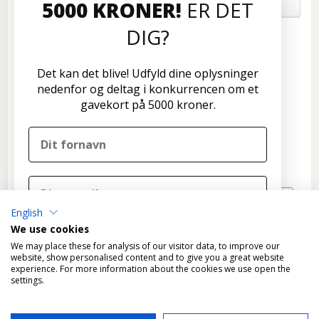
5000 KRONER!
ER DET
OM OS
DIG?
Kundeservice
Disconetto.dk
Det kan det blive! Udfyld dine oplysninger
Formervangen 17
nedenfor og deltag i konkurrencen om et
2600 Glostrup
gavekort på 5000 kroner.
Tlf: 70 266 299
info@disconetto.dk
Kun udlevering af forudbestilte ordre
Nyhedsbrev
English
TILMELD
We use cookies
DELTAG I KONKURRENCEN
We may place these for analysis of our visitor data, to improve our
website, show personalised content and to give you a great website
experience. For more information about the cookies we use open the
Nej tak, det skal ikke være mig
settings.
Ved tilmelding til konkurrencen tilmelder du dig
*
Fragtfri levering gælder KUN varer, der kan leveres som
samtidig Disconetto' nyhedsbrev og accepterer