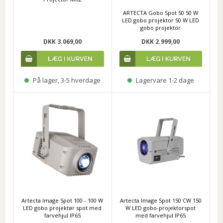
ARTECTA Gobo Spot 50 50 W
LED gobo projektor 50 W LED
gobo projektor
DKK 3.069,00
DKK 2.999,00
På lager, 3-5 hverdage
Lagervare 1-2 dage
Artecta Image Spot 100 - 100 W
Artecta Image Spot 150 CW 150
LED gobo projektør spot med
W LED gobo-projektorspot
farvehjul IP65
med farvehjul IP65