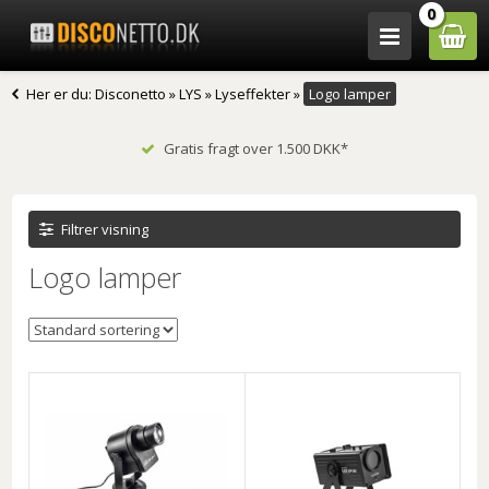
0
Her er du:
Disconetto
»
LYS
»
Lyseffekter
»
Logo lamper
Gratis fragt over 1.500 DKK*
Filtrer visning
Logo lamper