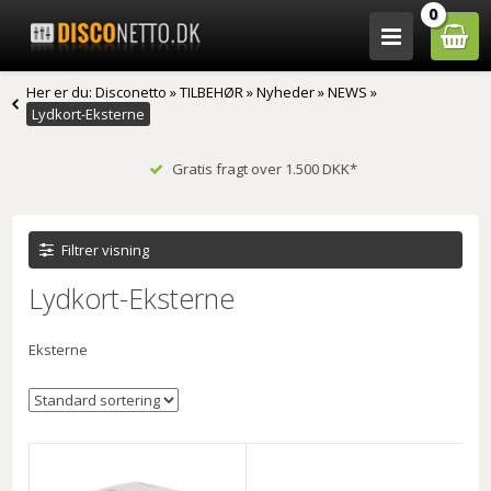
0
Her er du:
Disconetto
»
TILBEHØR
»
Nyheder
»
NEWS
»
Lydkort-Eksterne
Gratis fragt over 1.500 DKK*
Filtrer visning
Lydkort-Eksterne
Eksterne