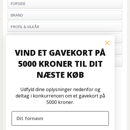
FORSIDE
BRAND
PROFIL & VILKÅR
BETALING
VIND ET GAVEKORT PÅ
FORTRYD ORDRE
5000 KRONER TIL DIT
OM OS
NÆSTE KØB
Kundeservice
Disconetto.dk
Udfyld dine oplysninger nedenfor og
Formervangen 17
deltag i konkurrencen om et gavekort på
2600 Glostrup
5000 kroner.
Tlf: 70 266 299
info@disconetto.dk
Kun udlevering af forudbestilte ordre
Nyhedsbrev