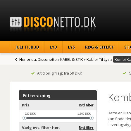
JULI TILBUD
LYD
LYS
RØG & EFFEKT
ST
Her er du:
Disconetto
»
KABEL & STIK
»
Kabler Til Lys
»
Kombi Ka
Altid billig fragt fra 59 DKK
G
Komb
Filtrer visning
Pris
Ryd filter
Dette er Dis
229
DKK
1,369
DKK
kan finde det 
Leveringsdyg
Vælg evt. filter her.
Ryd filter