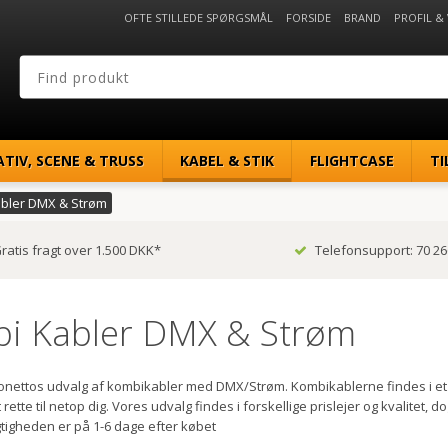
OFTE STILLEDE SPØRGSMÅL
FORSIDE
BRAND
PROFIL &
ATIV, SCENE & TRUSS
KABEL & STIK
FLIGHTCASE
TI
bler DMX & Strøm
ratis fragt over 1.500 DKK*
Telefonsupport: 70 26
i Kabler DMX & Strøm
conettos udvalg af kombikabler med DMX/Strøm. Kombikablerne findes i et 
rette til netop dig. Vores udvalg findes i forskellige prislejer og kvalitet, 
tigheden er på 1-6 dage efter købet