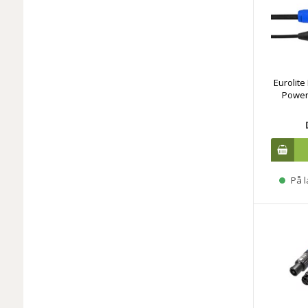
Eurolit
PowerC
På l