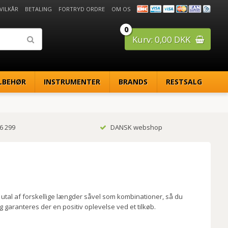
 VILKÅR
BETALING
FORTRYD ORDRE
OM OS
0
Kurv: 0,00 DKK
LBEHØR
INSTRUMENTER
BRANDS
RESTSALG
6 299
DANSK webshop
utal af forskellige længder såvel som kombinationer, så du
dog garanteres der en positiv oplevelse ved et tilkøb.