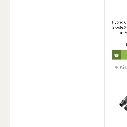
Hybrid C
3-pole 
m - 
På l