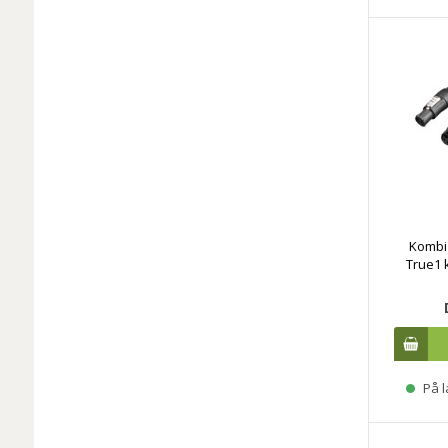
Kombi
True1 
På l