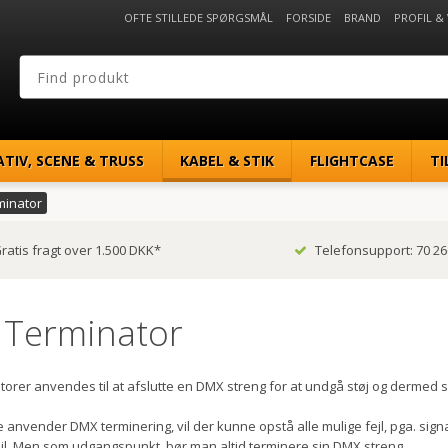
OFTE STILLEDE SPØRGSMÅL
FORSIDE
BRAND
PROFIL &
ATIV, SCENE & TRUSS
KABEL & STIK
FLIGHTCASE
TI
inator
ratis fragt over 1.500 DKK*
Telefonsupport: 70 26
Terminator
rer anvendes til at afslutte en DMX streng for at undgå støj og dermed si
 anvender DMX terminering, vil der kunne opstå alle mulige fejl, pga. signa
ejl. Men som udgangspunkt, bør man altid terminere sin DMX streng.