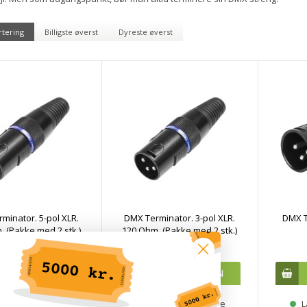
rtering
Billigste øverst
Dyreste øverst
minator. 5-pol XLR.
DMX Terminator. 3-pol XLR.
DMX T
. (Pakke med 2 stk.)
120 Ohm. (Pakke med 2 stk.)
DKK 77,50
DKK 64,50
ager, 3-8 hverdage
Lagervare 1-2 dage
L