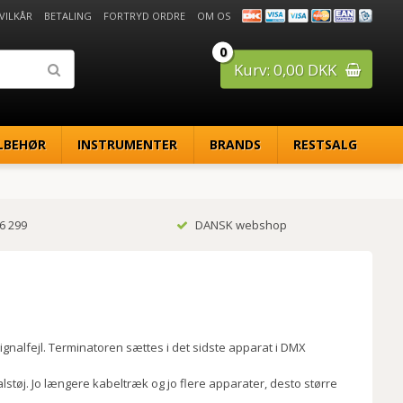
 VILKÅR
BETALING
FORTRYD ORDRE
OM OS
0
Kurv: 0,00 DKK
LBEHØR
INSTRUMENTER
BRANDS
RESTSALG
6 299
DANSK webshop
gnalfejl. Terminatoren sættes i det sidste apparat i DMX
lstøj. Jo længere kabeltræk og jo flere apparater, desto større