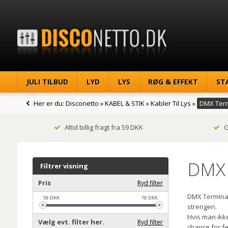
JULI TILBUD
LYD
LYS
RØG & EFFEKT
ST
Her er du:
Disconetto
»
KABEL & STIK
»
Kabler Til Lys
»
DMX Term
Altid billig fragt fra 59 DKK
G
DMX 
Filtrer visning
Pris
Ryd filter
DMX Terminato
59
DKK
78
DKK
strengen.
Hvis man ikke
Vælg evt. filter her.
Ryd filter
chance for f