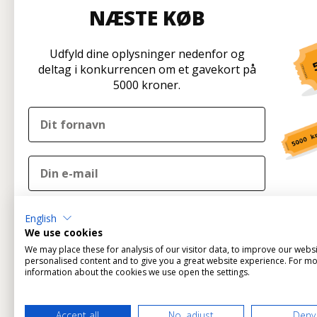
NÆSTE KØB
Strøm kabler
Kabel Stropper & Tilbehør
Udfyld dine oplysninger nedenfor og
Kabler Til Billede
deltag i konkurrencen om et gavekort på
Data & Netværks Kabler
5000 kroner.
Information
Kundese
Ofte stillede spørgsmål
Disconetto
Forside
Formervan
Brand
2600 Glost
DELTAG I KONKURRENCEN
English
Profil & Vilkår
Tlf: 70 266 
We use cookies
Betaling
info@disco
We may place these for analysis of our visitor data, to improve our webs
Nej tak
Fortryd ordre
personalised content and to give you a great website experience. For m
Kun udlev
information about the cookies we use open the settings.
Om os
Ved tilmelding til konkurrencen tilmelder du dig
samtidig Disconetto' nyhedsbrev og accepterer
Disconetto'
privatlivspolitik
.
Accept all
No, adjust
Deny