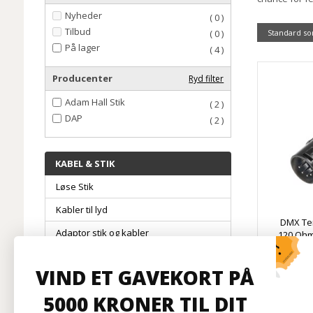
Nyheder
( 0 )
Tilbud
( 0 )
Standard so
På lager
( 4 )
Producenter
Ryd filter
Adam Hall Stik
( 2 )
DAP
( 2 )
KABEL & STIK
Løse Stik
Kabler til lyd
DMX Ter
Adaptor stik og kabler
120 Ohm
Kabel på hele Rulle
VIND ET GAVEKORT PÅ
Kabler Til Lys
5000 KRONER TIL DIT
Strømfordeling
På l