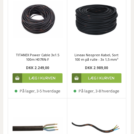
TITANEX Power Cable 3x1.5
Lineax Neopren Kabel, Sort
100m H07RN-F
100 m på rulle - 3x 1,5 mm²
DKK 2.249,00
DKK 2.989,00
På lager, 3-5 hverdage
På lager, 3-8 hverdage