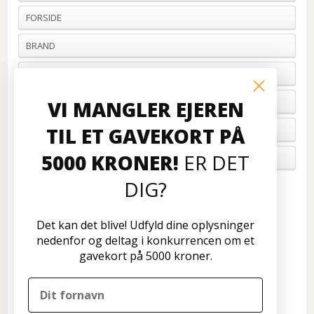
FORSIDE
BRAND
PROFIL & VILKÅR
BETALING
VI MANGLER EJEREN
TIL ET GAVEKORT PÅ
FORTRYD ORDRE
5000 KRONER!
ER DET
OM OS
DIG?
Kundeservice
Disconetto.dk
Det kan det blive! Udfyld dine oplysninger
Formervangen 17
nedenfor og deltag i konkurrencen om et
2600 Glostrup
gavekort på 5000 kroner.
Tlf: 70 266 299
info@disconetto.dk
Kun udlevering af forudbestilte ordre