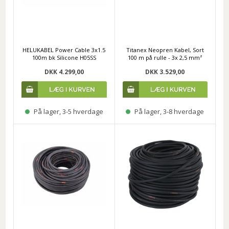
HELUKABEL Power Cable 3x1.5
Titanex Neopren Kabel, Sort
100m bk Silicone H05SS
100 m på rulle - 3x 2,5 mm²
DKK 4.299,00
DKK 3.529,00
På lager, 3-5 hverdage
På lager, 3-8 hverdage