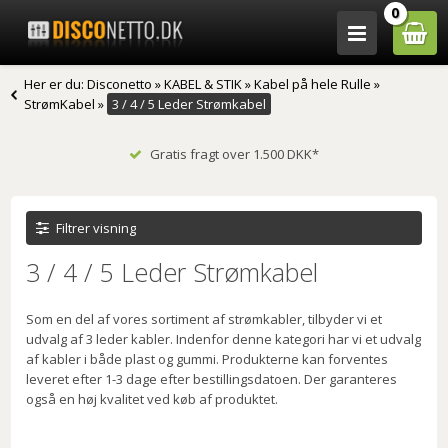
0
Her er du:
Disconetto
»
KABEL & STIK
»
Kabel på hele Rulle
»
StrømKabel
»
3 / 4 / 5 Leder Strømkabel
Gratis fragt over 1.500 DKK*
Filtrer visning
3 / 4 / 5 Leder Strømkabel
Som en del af vores sortiment af strømkabler, tilbyder vi et
udvalg af 3 leder kabler. Indenfor denne kategori har vi et udvalg
af kabler i både plast og gummi. Produkterne kan forventes
leveret efter 1-3 dage efter bestillingsdatoen. Der garanteres
også en høj kvalitet ved køb af produktet.