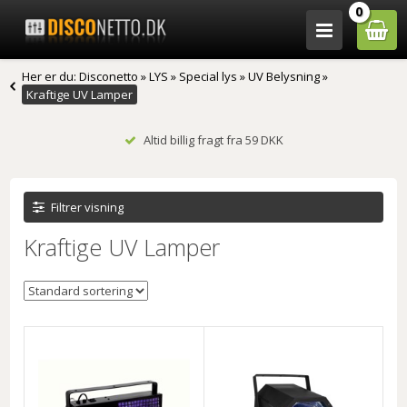
0
Her er du:
Disconetto
»
LYS
»
Special lys
»
UV Belysning
»
Kraftige UV Lamper
Altid billig fragt fra 59 DKK
Filtrer visning
Kraftige UV Lamper