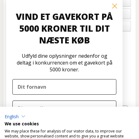
BETALING
VIND ET GAVEKORT PÅ
FORTRYD ORDRE
5000 KRONER TIL DIT
OM OS
NÆSTE KØB
Kundeservice
Disconetto.dk
Udfyld dine oplysninger nedenfor og
Formervangen 17
deltag i konkurrencen om et gavekort på
2600 Glostrup
5000 kroner.
Tlf: 70 266 299
info@disconetto.dk
Kun udlevering af forudbestilte ordre
Nyhedsbrev
English
TILMELD
We use cookies
DELTAG I KONKURRENCEN
We may place these for analysis of our visitor data, to improve our
website, show personalised content and to give you a great website