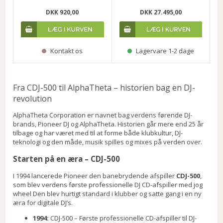
DKK 920,00
DKK 27.495,00
Kontakt os
Lagervare 1-2 dage
Fra CDJ-500 til AlphaTheta – historien bag en DJ-
revolution
AlphaTheta Corporation er navnet bag verdens førende DJ-
brands, Pioneer DJ og AlphaTheta. Historien går mere end 25 år
tilbage og har været med til at forme både klubkultur, DJ-
teknologi og den måde, musik spilles og mixes på verden over.
Starten på en æra – CDJ-500
I 1994 lancerede Pioneer den banebrydende afspiller
CDJ-500
,
som blev verdens første professionelle DJ CD-afspiller med jog
wheel Den blev hurtigt standard i klubber og satte gang i en ny
æra for digitale DJ’s.
1994:
CDJ-500 – Første professionelle CD-afspiller til DJ-