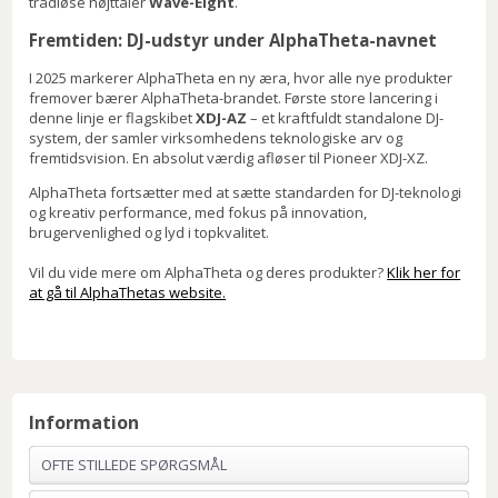
trådløse højttaler
Wave-Eight
.
Fremtiden: DJ-udstyr under AlphaTheta-navnet
I 2025 markerer AlphaTheta en ny æra, hvor alle nye produkter
fremover bærer AlphaTheta-brandet. Første store lancering i
denne linje er flagskibet
XDJ-AZ
– et kraftfuldt standalone DJ-
system, der samler virksomhedens teknologiske arv og
fremtidsvision. En absolut værdig afløser til Pioneer XDJ-XZ.
AlphaTheta fortsætter med at sætte standarden for DJ-teknologi
og kreativ performance, med fokus på innovation,
brugervenlighed og lyd i topkvalitet.
Vil du vide mere om AlphaTheta og deres produkter?
Klik her for
at gå til AlphaThetas website.
Information
OFTE STILLEDE SPØRGSMÅL