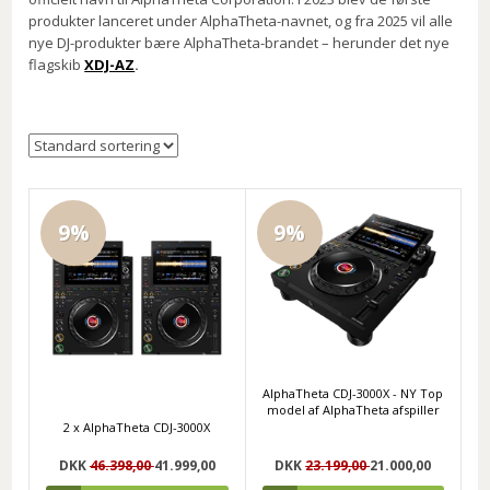
produkter lanceret under AlphaTheta-navnet, og fra 2025 vil alle
nye DJ-produkter bære AlphaTheta-brandet – herunder det nye
flagskib
XDJ-AZ
.
9%
9%
AlphaTheta CDJ-3000X - NY Top
model af AlphaTheta afspiller
2 x AlphaTheta CDJ-3000X
DKK
46.398,00
41.999,00
DKK
23.199,00
21.000,00