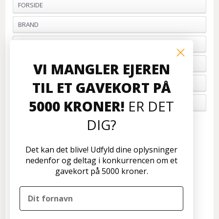
FORSIDE
BRAND
PROFIL & VILKÅR
BETALING
VI MANGLER EJEREN
TIL ET GAVEKORT PÅ
FORTRYD ORDRE
5000 KRONER!
ER DET
OM OS
DIG?
Kundeservice
Disconetto.dk
Det kan det blive! Udfyld dine oplysninger
Formervangen 17
nedenfor og deltag i konkurrencen om et
2600 Glostrup
gavekort på 5000 kroner.
Tlf: 70 266 299
info@disconetto.dk
Kun udlevering af forudbestilte ordre
Nyhedsbrev