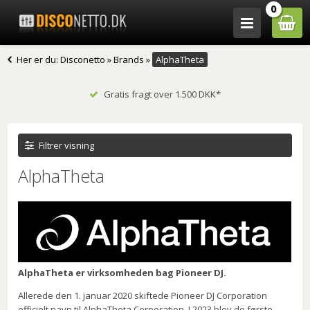
0
Her er du:
Disconetto
»
Brands
»
AlphaTheta
Gratis fragt over 1.500 DKK*
Filtrer visning
AlphaTheta
AlphaTheta er virksomheden bag Pioneer DJ.
Allerede den 1. januar 2020 skiftede Pioneer DJ Corporation
officielt navn til AlphaTheta Corporation. I 2023 blev de første