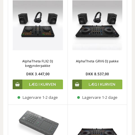
AlphaTheta FLX2 DJ
AlphaTheta GRV6 DJ pakke
begynderpakke
DKK 3.447,00
DKK 8.537,00
Lagervare 1-2 dage
Lagervare 1-2 dage