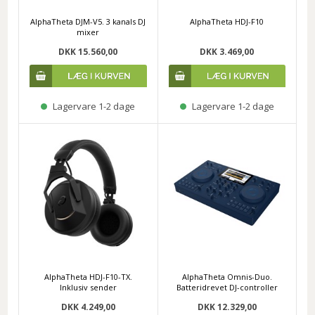
AlphaTheta DJM-V5. 3 kanals DJ
AlphaTheta HDJ-F10
mixer
DKK 15.560,00
DKK 3.469,00
Lagervare 1-2 dage
Lagervare 1-2 dage
AlphaTheta HDJ-F10-TX.
AlphaTheta Omnis-Duo.
Inklusiv sender
Batteridrevet DJ-controller
DKK 4.249,00
DKK 12.329,00