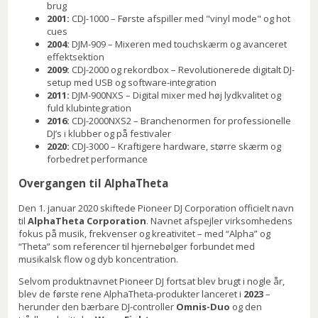
brug
2001:
CDJ-1000 – Første afspiller med "vinyl mode" og hot
cues
2004:
DJM-909 – Mixeren med touchskærm og avanceret
effektsektion
2009:
CDJ-2000 og rekordbox – Revolutionerede digitalt DJ-
setup med USB og software-integration
2011:
DJM-900NXS – Digital mixer med høj lydkvalitet og
fuld klubintegration
2016:
CDJ-2000NXS2 – Branchenormen for professionelle
DJ’s i klubber og på festivaler
2020:
CDJ-3000 – Kraftigere hardware, større skærm og
forbedret performance
Overgangen til AlphaTheta
Den 1. januar 2020 skiftede Pioneer DJ Corporation officielt navn
til
AlphaTheta Corporation
. Navnet afspejler virksomhedens
fokus på musik, frekvenser og kreativitet – med “Alpha” og
“Theta” som referencer til hjernebølger forbundet med
musikalsk flow og dyb koncentration.
Selvom produktnavnet Pioneer DJ fortsat blev brugt i nogle år,
blev de første rene AlphaTheta-produkter lanceret i
2023
–
herunder den bærbare DJ-controller
Omnis-Duo
og den