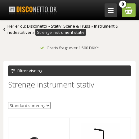
0
Her er du:
Disconetto
»
Stativ, Scene & Truss
»
Instrument &
nodestativer
»
Strenge instrument stativ
Gratis fragt over 1.500 DKK*
Filtrer visning
Strenge instrument stativ