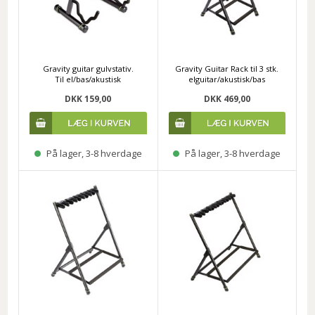
Gravity guitar gulvstativ.
Gravity Guitar Rack til 3 stk.
Til el/bas/akustisk
elguitar/akustisk/bas
DKK 159,00
DKK 469,00
På lager, 3-8 hverdage
På lager, 3-8 hverdage