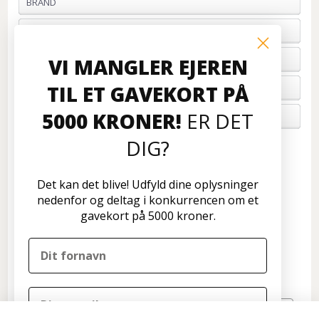
BRAND
PROFIL & VILKÅR
BETALING
VI MANGLER EJEREN
TIL ET GAVEKORT PÅ
FORTRYD ORDRE
5000 KRONER!
ER DET
OM OS
DIG?
Kundeservice
Disconetto.dk
Det kan det blive! Udfyld dine oplysninger
Formervangen 17
nedenfor og deltag i konkurrencen om et
2600 Glostrup
gavekort på 5000 kroner.
Tlf: 70 266 299
info@disconetto.dk
Kun udlevering af forudbestilte ordre
Nyhedsbrev