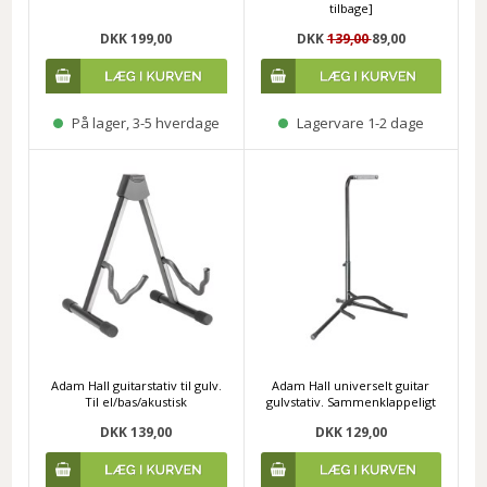
tilbage]
DKK 199,00
DKK
139,00
89,00
På lager, 3-5 hverdage
Lagervare 1-2 dage
Adam Hall guitarstativ til gulv.
Adam Hall universelt guitar
Til el/bas/akustisk
gulvstativ. Sammenklappeligt
DKK 139,00
DKK 129,00