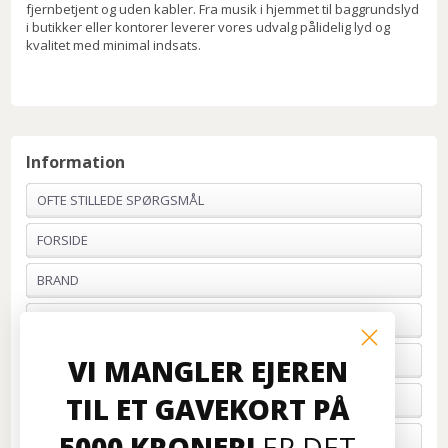
fjernbetjent og uden kabler. Fra musik i hjemmet til baggrundslyd
i butikker eller kontorer leverer vores udvalg pålidelig lyd og
kvalitet med minimal indsats.
Information
OFTE STILLEDE SPØRGSMÅL
FORSIDE
BRAND
PROFIL & VILKÅR
BETALING
VI MANGLER EJEREN
TIL ET GAVEKORT PÅ
FORTRYD ORDRE
5000 KRONER!
ER DET
OM OS