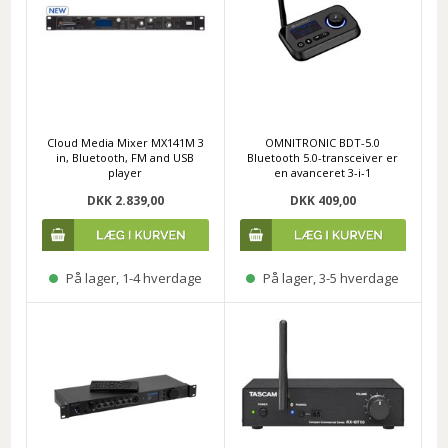
Cloud Media Mixer MX141M 3
OMNITRONIC BDT-5.0
in, Bluetooth, FM and USB
Bluetooth 5.0-transceiver er
player
en avanceret 3-i-1
DKK 2.839,00
DKK 409,00
På lager, 1-4 hverdage
På lager, 3-5 hverdage