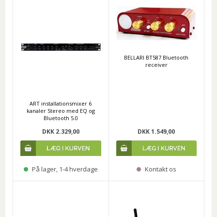
BELLARI BT587 Bluetooth
receiver
ART installationsmixer 6
kanaler Stereo med EQ og
Bluetooth 5.0
DKK 2.329,00
DKK 1.549,00
På lager, 1-4 hverdage
Kontakt os