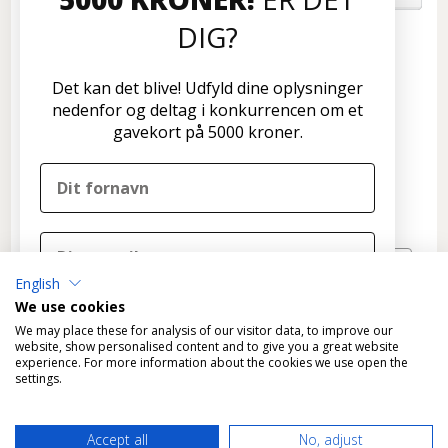
DIG?
Kundeservice
Disconetto.dk
Det kan det blive! Udfyld dine oplysninger
Formervangen 17
nedenfor og deltag i konkurrencen om et
2600 Glostrup
gavekort på 5000 kroner.
Tlf: 70 266 299
info@disconetto.dk
Kun udlevering af forudbestilte ordre
Nyhedsbrev
English
TILMELD
We use cookies
DELTAG I KONKURRENCEN
We may place these for analysis of our visitor data, to improve our
website, show personalised content and to give you a great website
experience. For more information about the cookies we use open the
Nej tak, det skal ikke være mig
settings.
Ved tilmelding til konkurrencen tilmelder du dig
*
Fragtfri levering gælder KUN varer, der kan leveres som
samtidig Disconetto' nyhedsbrev og accepterer
Accept all
No, adjust
standardpakke til GLS pakkeshops.
Disconetto'
privatlivspolitik
.