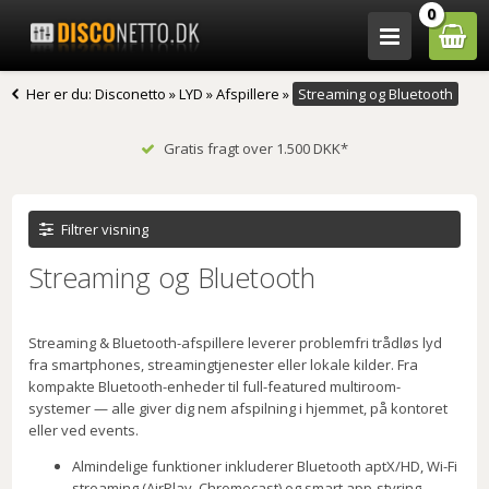
0
Her er du:
Disconetto
»
LYD
»
Afspillere
»
Streaming og Bluetooth
Gratis fragt over 1.500 DKK*
Filtrer visning
Streaming og Bluetooth
Streaming & Bluetooth-afspillere leverer problemfri trådløs lyd
fra smartphones, streamingtjenester eller lokale kilder. Fra
kompakte Bluetooth-enheder til full-featured multiroom-
systemer — alle giver dig nem afspilning i hjemmet, på kontoret
eller ved events.
Almindelige funktioner inkluderer Bluetooth aptX/HD, Wi-Fi
streaming (AirPlay, Chromecast) og smart app-styring.