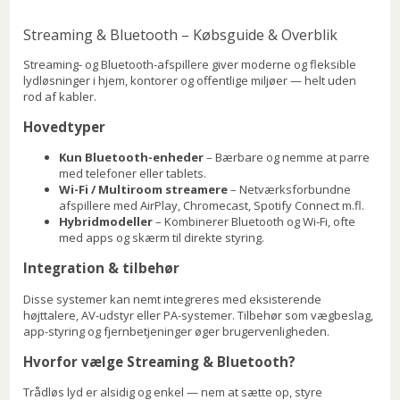
Streaming & Bluetooth – Købsguide & Overblik
Streaming- og Bluetooth-afspillere giver moderne og fleksible
lydløsninger i hjem, kontorer og offentlige miljøer — helt uden
rod af kabler.
Hovedtyper
Kun Bluetooth-enheder
– Bærbare og nemme at parre
med telefoner eller tablets.
Wi-Fi / Multiroom streamere
– Netværksforbundne
afspillere med AirPlay, Chromecast, Spotify Connect m.fl.
Hybridmodeller
– Kombinerer Bluetooth og Wi-Fi, ofte
med apps og skærm til direkte styring.
Integration & tilbehør
Disse systemer kan nemt integreres med eksisterende
højttalere, AV-udstyr eller PA-systemer. Tilbehør som vægbeslag,
app-styring og fjernbetjeninger øger brugervenligheden.
Hvorfor vælge Streaming & Bluetooth?
Trådløs lyd er alsidig og enkel — nem at sætte op, styre