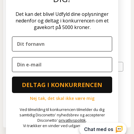
Kundeservice
Disconetto.dk
Det kan det blive! Udfyld dine oplysninger
Formervangen 17
nedenfor og deltag i konkurrencen om et
2600 Glostrup
gavekort på 5000 kroner.
Tlf: 70 266 299
info@disconetto.dk
Kun udlevering af forudbestilte ordre
Nyhedsbrev
TILMELD
DELTAG I KONKURRENCEN
Nej tak, det skal ikke være mig
Ved tilmelding til konkurrencen tilmelder du dig
*
Fragtfri levering gælder KUN varer, der kan leveres som
samtidig Disconetto' nyhedsbrev og accepterer
standardpakke til GLS pakkeshops.
Disconetto'
privatlivspolitik
.
Vi trækker en vinder ved udgangen af året.