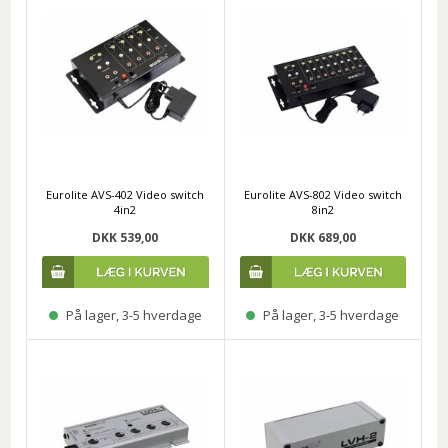
Eurolite AVS-402 Video switch
Eurolite AVS-802 Video switch
4in2
8in2
DKK 539,00
DKK 689,00
På lager, 3-5 hverdage
På lager, 3-5 hverdage