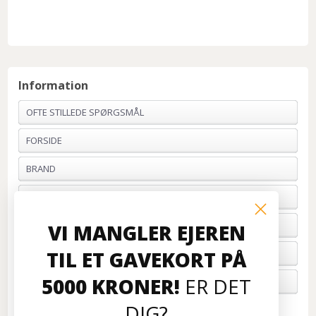
Information
OFTE STILLEDE SPØRGSMÅL
FORSIDE
BRAND
PROFIL & VILKÅR
BETALING
VI MANGLER EJEREN
TIL ET GAVEKORT PÅ
FORTRYD ORDRE
5000 KRONER!
ER DET
OM OS
DIG?