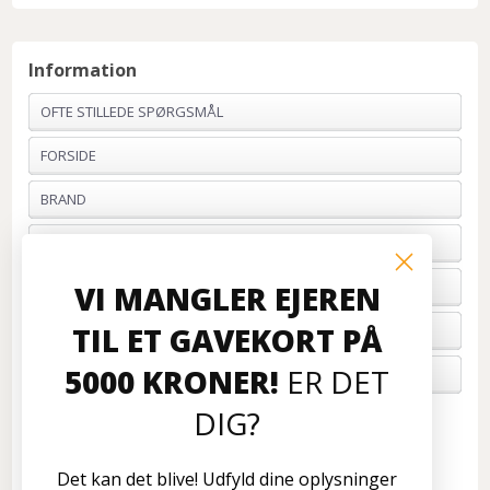
Information
OFTE STILLEDE SPØRGSMÅL
FORSIDE
BRAND
PROFIL & VILKÅR
BETALING
VI MANGLER EJEREN
TIL ET GAVEKORT PÅ
FORTRYD ORDRE
5000 KRONER!
ER DET
OM OS
DIG?
Kundeservice
Disconetto.dk
Det kan det blive! Udfyld dine oplysninger
Formervangen 17