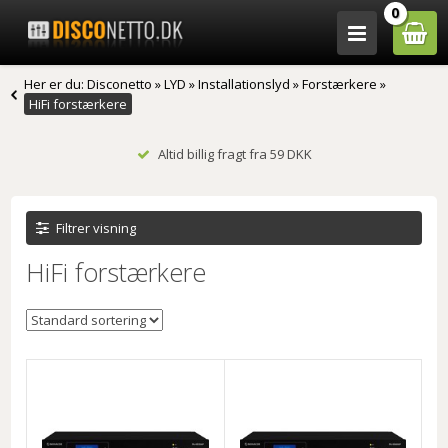
0
Her er du:
Disconetto
»
LYD
»
Installationslyd
»
Forstærkere
»
HiFi forstærkere
Altid billig fragt fra 59 DKK
Filtrer visning
HiFi forstærkere