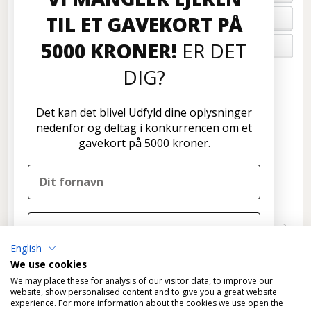
TIL ET GAVEKORT PÅ
FORTRYD ORDRE
5000 KRONER!
ER DET
OM OS
DIG?
Kundeservice
Disconetto.dk
Det kan det blive! Udfyld dine oplysninger
Formervangen 17
nedenfor og deltag i konkurrencen om et
2600 Glostrup
gavekort på 5000 kroner.
Tlf: 70 266 299
info@disconetto.dk
Kun udlevering af forudbestilte ordre
Nyhedsbrev
English
TILMELD
We use cookies
DELTAG I KONKURRENCEN
We may place these for analysis of our visitor data, to improve our
website, show personalised content and to give you a great website
experience. For more information about the cookies we use open the
Nej tak, det skal ikke være mig