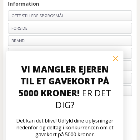
Information
OFTE STILLEDE SPØRGSMÅL
FORSIDE
BRAND
PROFIL & VILKÅR
BETALING
VI MANGLER EJEREN
TIL ET GAVEKORT PÅ
FORTRYD ORDRE
5000 KRONER!
ER DET
OM OS
DIG?
Kundeservice
Disconetto.dk
Det kan det blive! Udfyld dine oplysninger
Formervangen 17
nedenfor og deltag i konkurrencen om et
2600 Glostrup
gavekort på 5000 kroner.
Tlf: 70 266 299