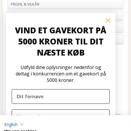
PROFIL & VILKÅR
BETALING
VIND ET GAVEKORT PÅ
FORTRYD ORDRE
5000 KRONER TIL DIT
OM OS
NÆSTE KØB
Kundeservice
Disconetto.dk
Udfyld dine oplysninger nedenfor og
Formervangen 17
deltag i konkurrencen om et gavekort på
2600 Glostrup
5000 kroner.
Tlf: 70 266 299
info@disconetto.dk
Kun udlevering af forudbestilte ordre
Nyhedsbrev
English
TILMELD