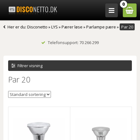
0
Her er du:
Disconetto
»
LYS
»
Pærer løse
»
Parlampe pære
»
Par 20
Telefonsupport: 70 266 299
Filtrer visning
Par 20