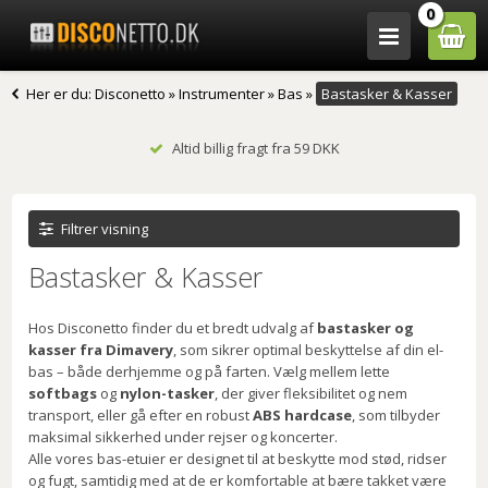
0
Her er du:
Disconetto
»
Instrumenter
»
Bas
»
Bastasker & Kasser
Altid billig fragt fra 59 DKK
Filtrer visning
Bastasker & Kasser
Hos Disconetto finder du et bredt udvalg af
bastasker og
kasser fra Dimavery
, som sikrer optimal beskyttelse af din el-
bas – både derhjemme og på farten. Vælg mellem lette
softbags
og
nylon-tasker
, der giver fleksibilitet og nem
transport, eller gå efter en robust
ABS hardcase
, som tilbyder
maksimal sikkerhed under rejser og koncerter.
Alle vores bas-etuier er designet til at beskytte mod stød, ridser
og fugt, samtidig med at de er komfortable at bære takket være