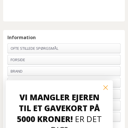
Information
OFTE STILLEDE SPØRGSMÅL
FORSIDE
BRAND
PROFIL & VILKÅR
BETALING
VI MANGLER EJEREN
TIL ET GAVEKORT PÅ
FORTRYD ORDRE
5000 KRONER!
ER DET
OM OS