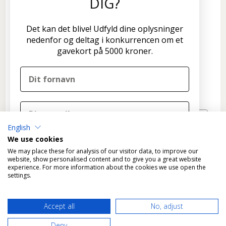
DIG?
Kundeservice
Disconetto.dk
Det kan det blive! Udfyld dine oplysninger
Formervangen 17
nedenfor og deltag i konkurrencen om et
2600 Glostrup
gavekort på 5000 kroner.
Tlf: 70 266 299
info@disconetto.dk
Kun udlevering af forudbestilte ordre
Nyhedsbrev
English
TILMELD
We use cookies
DELTAG I KONKURRENCEN
We may place these for analysis of our visitor data, to improve our
website, show personalised content and to give you a great website
experience. For more information about the cookies we use open the
Nej tak, det skal ikke være mig
settings.
Ved tilmelding til konkurrencen tilmelder du dig
*
Fragtfri levering gælder KUN varer, der kan leveres som
samtidig Disconetto' nyhedsbrev og accepterer
Accept all
No, adjust
standardpakke til GLS pakkeshops.
Disconetto'
privatlivspolitik
.
Vi trækker en vinder ved udgangen af året.
Deny