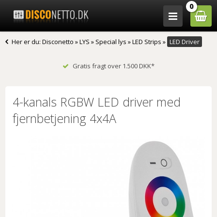
0
Her er du:
Disconetto
»
LYS
»
Special lys
»
LED Strips
»
LED Driver
Gratis fragt over 1.500 DKK*
4-kanals RGBW LED driver med
fjernbetjening 4x4A