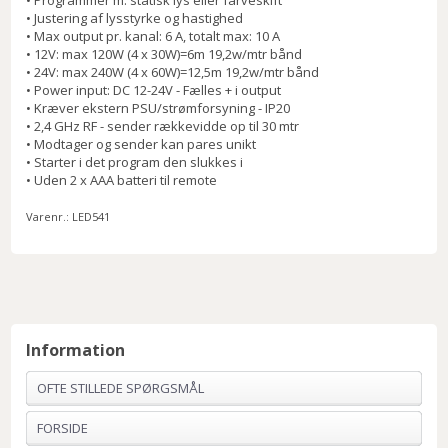
• Programmer m. statisk lys eller farveskift
• Justering af lysstyrke og hastighed
• Max output pr. kanal: 6 A, totalt max: 10 A
• 12V: max 120W (4 x 30W)=6m 19,2w/mtr bånd
• 24V: max 240W (4 x 60W)=12,5m 19,2w/mtr bånd
• Power input: DC 12-24V - Fælles + i output
• Kræver ekstern PSU/strømforsyning - IP20
• 2,4 GHz RF - sender rækkevidde op til 30 mtr
• Modtager og sender kan pares unikt
• Starter i det program den slukkes i
• Uden 2 x AAA batteri til remote
Varenr.:
LED541
Information
OFTE STILLEDE SPØRGSMÅL
FORSIDE