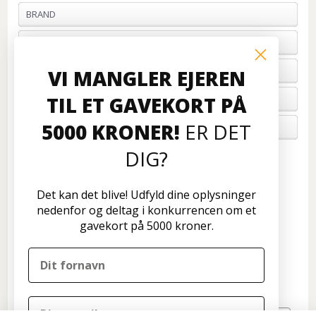
BRAND
PROFIL & VILKÅR
BETALING
VI MANGLER EJEREN
TIL ET GAVEKORT PÅ
FORTRYD ORDRE
5000 KRONER!
ER DET
OM OS
DIG?
Kundeservice
Disconetto.dk
Det kan det blive! Udfyld dine oplysninger
Formervangen 17
nedenfor og deltag i konkurrencen om et
2600 Glostrup
gavekort på 5000 kroner.
Tlf: 70 266 299
info@disconetto.dk
Kun udlevering af forudbestilte ordre
Nyhedsbrev