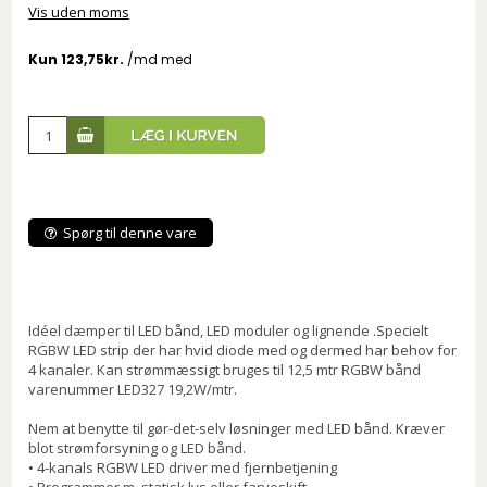
Vis uden moms
Spørg til denne vare
Idéel dæmper til LED bånd, LED moduler og lignende .Specielt
RGBW LED strip der har hvid diode med og dermed har behov for
4 kanaler. Kan strømmæssigt bruges til 12,5 mtr RGBW bånd
varenummer LED327 19,2W/mtr.
Nem at benytte til gør-det-selv løsninger med LED bånd. Kræver
blot strømforsyning og LED bånd.
• 4-kanals RGBW LED driver med fjernbetjening