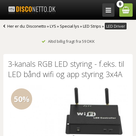
0
Her er du:
Disconetto
»
LYS
»
Special lys
»
LED Strips
»
LED Driver
Altid billig fragt fra 59 DKK
3-kanals RGB LED styring - f.eks. til
LED bånd wifi og app styring 3x4A
50%