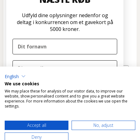
Kundeservice
Disconetto.dk
Udfyld dine oplysninger nedenfor og
Formervangen 17
deltag i konkurrencen om et gavekort på
2600 Glostrup
5000 kroner.
Tlf: 70 266 299
info@disconetto.dk
Kun udlevering af forudbestilte ordre
Nyhedsbrev
English
TILMELD
We use cookies
DELTAG I KONKURRENCEN
We may place these for analysis of our visitor data, to improve our
website, show personalised content and to give you a great website
experience. For more information about the cookies we use open the
Nej tak
settings.
Ved tilmelding til konkurrencen tilmelder du dig
*
Fragtfri levering gælder KUN varer, der kan leveres som
samtidig Disconetto' nyhedsbrev og accepterer
Accept all
No, adjust
standardpakke til GLS pakkeshops.
Disconetto'
privatlivspolitik
.
Vi trækker en vinder ved udgangen af året.
Deny