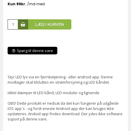
Spørg til denne vare
Styr LED lys via en fjernbetjening - eller android app. Denne
modtager skal tilsluttes en strømforsyning og LED båndet.
Idéel dæmper til LED bånd, LED moduler og lignende
OBS! Dette produkt er nedsat da det kun fungerer på udgåede
IOS app´s - og fordi eneste Android app der kan bruges ikke
opdateres. Andoid app findes download. Der ydes ikke software
suport på denne vare.