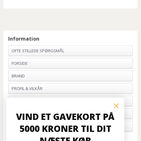
Information
OFTE STILLEDE SPØRGSMÅL
FORSIDE
BRAND
PROFIL & VILKÅR
BETALING
VIND ET GAVEKORT PÅ
FORTRYD ORDRE
5000 KRONER TIL DIT
OM OS
NÆSTE KØB