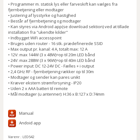
• Programmer m. statisk lys eller farveskift kan vælges fra
fjernbetjening eller modtager
• Justering af lysstyrke og hastighed
• Består af fjernbetjening og modtager
• Kan styres via Android app(se download sektion) ved at tillade
installation fra "ukendte kilder"
• Indbygget WiFi accesspoint
• Bruges uden router - 16 stk. prædefinerede SSID
• Max output pr. kanal: 4 A, totalt max: 12 A
• 12V: max 144W (3 x 48W)=op til 20m LED bånd
• 24V: max 288W (3 x 96W)=op til 40m LED bånd
• Power input: DC 12-24V DC - Fælles + i output
• 2,4 GHz RF - fjernbetjening rækker op til 30m
• Modtager og sender kan pares unikt
• Kræver ekstern strømforsyning - IP20
• Uden 2 x AAA batteri til remote
• Mål modtager (u antenner): H:36 x B:127 x D:74mm
Manual
Andoid app
Varenr.:
LED542