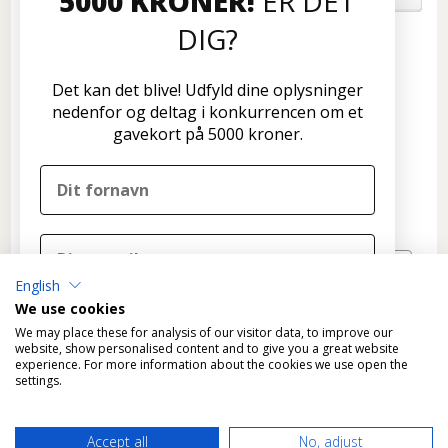
5000 KRONER!
ER DET
DIG?
Kundeservice
Disconetto.dk
Det kan det blive! Udfyld dine oplysninger
Formervangen 17
nedenfor og deltag i konkurrencen om et
2600 Glostrup
gavekort på 5000 kroner.
Tlf: 70 266 299
info@disconetto.dk
Kun udlevering af forudbestilte ordre
Nyhedsbrev
English
TILMELD
We use cookies
DELTAG I KONKURRENCEN
We may place these for analysis of our visitor data, to improve our
website, show personalised content and to give you a great website
experience. For more information about the cookies we use open the
Nej tak, det skal ikke være mig
settings.
Ved tilmelding til konkurrencen tilmelder du dig
*
Fragtfri levering gælder KUN varer, der kan leveres som
samtidig Disconetto' nyhedsbrev og accepterer
Accept all
No, adjust
standardpakke til GLS pakkeshops.
Disconetto'
privatlivspolitik
.