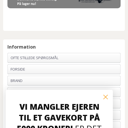
Information
OFTE STILLEDE SPØRGSMÅL
FORSIDE
BRAND
PROFIL & VILKÅR
BETALING
VI MANGLER EJEREN
TIL ET GAVEKORT PÅ
FORTRYD ORDRE
OM OS